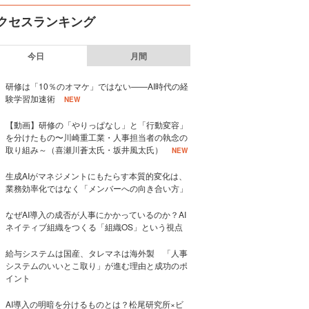
クセスランキング
今日
月間
研修は「10％のオマケ」ではない——AI時代の経
験学習加速術
NEW
【動画】研修の「やりっぱなし」と「行動変容」
を分けたもの〜川崎重工業・人事担当者の執念の
取り組み～（喜瀬川蒼太氏・坂井風太氏）
NEW
生成AIがマネジメントにもたらす本質的変化は、
業務効率化ではなく「メンバーへの向き合い方」
なぜAI導入の成否が人事にかかっているのか？AI
ネイティブ組織をつくる「組織OS」という視点
給与システムは国産、タレマネは海外製 「人事
システムのいいとこ取り」が進む理由と成功のポ
イント
AI導入の明暗を分けるものとは？松尾研究所×ビ