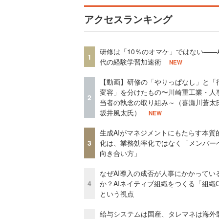
アクセスランキング
研修は「10％のオマケ」ではない——A
1
代の経験学習加速術
NEW
【動画】研修の「やりっぱなし」と「
変容」を分けたもの〜川崎重工業・人
2
当者の執念の取り組み～（喜瀬川蒼太
坂井風太氏）
NEW
生成AIがマネジメントにもたらす本質
3
化は、業務効率化ではなく「メンバー
向き合い方」
なぜAI導入の成否が人事にかかってい
4
か？AIネイティブ組織をつくる「組織
という視点
給与システムは国産、タレマネは海