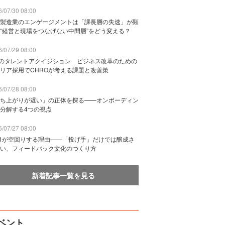
/07/30 08:00
製造業のエンゲージメントは「課長層の失速」が顕
“経営と現場をつなげない中間層”をどう変える？
/07/29 08:00
Bのタレントアクイジション ビジネス改革のための
リア採用でCHROが考える課題と改善策
/07/28 08:00
ち上がりが遅い」の正体を探る——オンボーディン
分解する4つの視点
/07/27 08:00
n1が空回りする理由——「投げ手」だけでは醸成さ
い、フィードバック文化のつくり方
新着記事一覧を見る
ベント