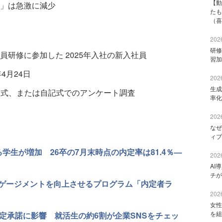
【動
」は急激に減少
たも
（喜
2026
研修
員研修に参加した 2025年入社の新入社員
習加
年4月24日
2026
生成
入式、または自記式でのアンケート調査
率化
2026
なぜ
ィブ
学生が増加 26卒の7月末時点の内定率は81.4％—
2026
AI
チが
ゲージメントを向上させるプログラム「内定者ラ
2026
女性
を組
定承諾に影響 就活生の約6割が企業SNSをチェッ