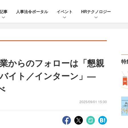
記事
人事法令ポータル
イベント
HRテクノロジー
業からのフォローは「懇親
特
バイト／インターン」—
べ
2025/09/01 15:30