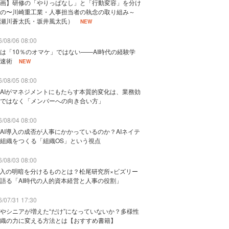
画】研修の「やりっぱなし」と「行動変容」を分け
の〜川崎重工業・人事担当者の執念の取り組み～
瀬川蒼太氏・坂井風太氏）
NEW
/08/06 08:00
は「10％のオマケ」ではない——AI時代の経験学
速術
NEW
/08/05 08:00
AIがマネジメントにもたらす本質的変化は、業務効
ではなく「メンバーへの向き合い方」
/08/04 08:00
AI導入の成否が人事にかかっているのか？AIネイテ
組織をつくる「組織OS」という視点
/08/03 08:00
導入の明暗を分けるものとは？松尾研究所×ビズリー
語る「AI時代の人的資本経営と人事の役割」
/07/31 17:30
やシニアが増えた“だけ”になっていないか？多様性
織の力に変える方法とは【おすすめ書籍】