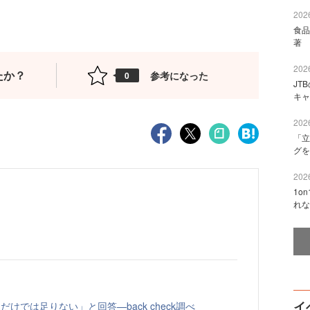
2026
食品
著 
2026
たか？
参考になった
0
JT
キャ
2026
「立
グを
2026
1o
れな
イ
けでは足りない」と回答—back check調べ