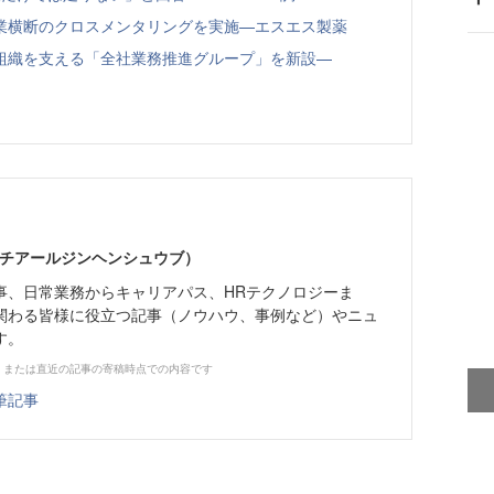
業横断のクロスメンタリングを実施—エスエス製薬
組織を支える「全社業務推進グループ」を新設—
エイチアールジンヘンシュウブ）
事、日常業務からキャリアパス、HRテクノロジーま
関わる皆様に役立つ記事（ノウハウ、事例など）やニュ
す。
、または直近の記事の寄稿時点での内容です
筆記事