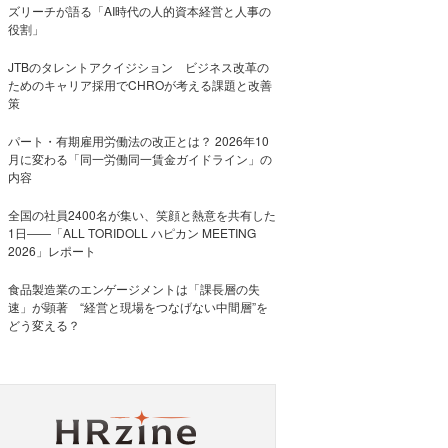
ズリーチが語る「AI時代の人的資本経営と人事の
役割」
JTBのタレントアクイジション ビジネス改革の
ためのキャリア採用でCHROが考える課題と改善
策
パート・有期雇用労働法の改正とは？ 2026年10
月に変わる「同一労働同一賃金ガイドライン」の
内容
全国の社員2400名が集い、笑顔と熱意を共有した
1日――「ALL TORIDOLL ハピカン MEETING
2026」レポート
食品製造業のエンゲージメントは「課長層の失
速」が顕著 “経営と現場をつなげない中間層”を
どう変える？