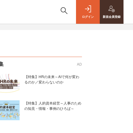
ログイン
新規
会員登録
集
AD
【特集】HRの未来～AIで何が変わ
るのか／変わらないのか
【特集】人的資本経営～人事のため
の知見・情報・事例のひろば～