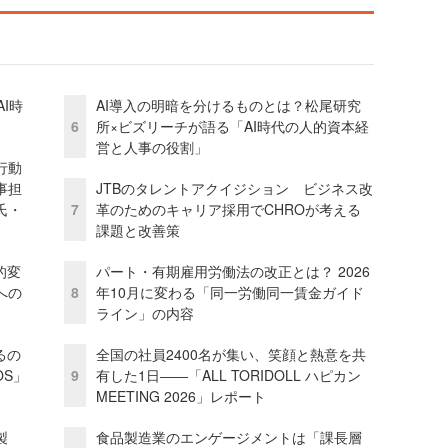
I時
AI導入の明暗を分けるものとは？松尾研究
6
所×ビズリーチが語る「AI時代の人的資本経
営と人事の役割」
行動
事担
JTBのタレントアクイジション ビジネス改
氏・
7
革のためのキャリア採用でCHROが考える
課題と改善策
的変
パート・有期雇用労働法の改正とは？ 2026
への
8
年10月に変わる「同一労働同一賃金ガイド
ライン」の内容
るの
全国の社員2400名が集い、笑顔と熱意を共
OS」
9
有した1日――「ALL TORIDOLL ハピカン
MEETING 2026」レポート
外製
食品製造業のエンゲージメントは「課長層