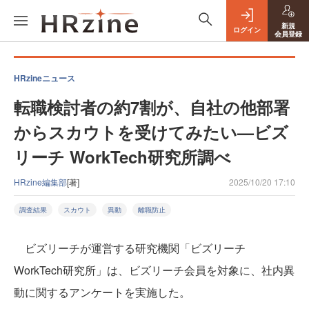
新規
ログイン
会員登録
HRzineニュース
転職検討者の約7割が、自社の他部署
からスカウトを受けてみたい—ビズ
リーチ WorkTech研究所調べ
HRzine編集部
[著]
2025/10/20 17:10
調査結果
スカウト
異動
離職防止
ビズリーチが運営する研究機関「ビズリーチ
WorkTech研究所」は、ビズリーチ会員を対象に、社内異
動に関するアンケートを実施した。