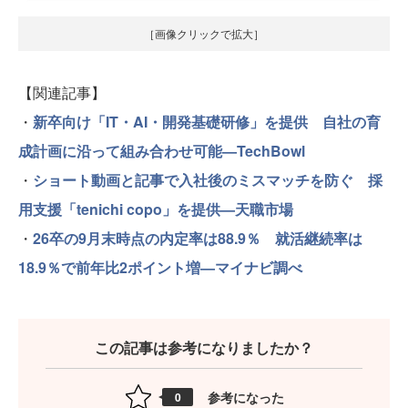
［画像クリックで拡大］
【関連記事】
・
新卒向け「IT・AI・開発基礎研修」を提供 自社の育
成計画に沿って組み合わせ可能—TechBowl
・
ショート動画と記事で入社後のミスマッチを防ぐ 採
用支援「tenichi copo」を提供—天職市場
・
26卒の9月末時点の内定率は88.9％ 就活継続率は
18.9％で前年比2ポイント増—マイナビ調べ
この記事は参考になりましたか？
参考になった
0