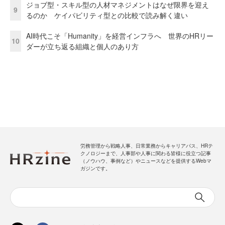
ジョブ型・スキル型の人材マネジメントはなぜ限界を迎え
9
るのか ケイパビリティ型との比較で読み解く違い
AI時代こそ「Humanity」を経営インフラへ 世界のHRリー
10
ダーが立ち返る組織と個人のあり方
労務管理から戦略人事、日常業務からキャリアパス、HRテ
クノロジーまで、人事部や人事に関わる皆様に役立つ記事
（ノウハウ、事例など）やニュースなどを提供するWebマ
ガジンです。