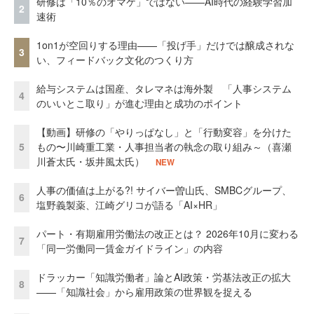
研修は「10％のオマケ」ではない——AI時代の経験学習加
2
速術
1on1が空回りする理由——「投げ手」だけでは醸成されな
3
い、フィードバック文化のつくり方
給与システムは国産、タレマネは海外製 「人事システム
4
のいいとこ取り」が進む理由と成功のポイント
【動画】研修の「やりっぱなし」と「行動変容」を分けた
5
もの〜川崎重工業・人事担当者の執念の取り組み～（喜瀬
川蒼太氏・坂井風太氏）
NEW
人事の価値は上がる?! サイバー曽山氏、SMBCグループ、
6
塩野義製薬、江崎グリコが語る「AI×HR」
パート・有期雇用労働法の改正とは？ 2026年10月に変わる
7
「同一労働同一賃金ガイドライン」の内容
ドラッカー「知識労働者」論とAI政策・労基法改正の拡大
8
——「知識社会」から雇用政策の世界観を捉える