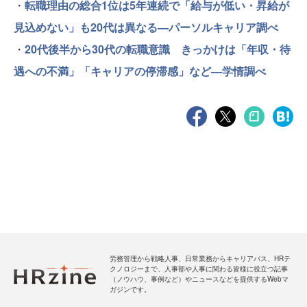
・
転職理由の総合1位は5年連続で「給与が低い・昇給が
見込めない」も20代は異なる—パーソルキャリア調べ
・
20代後半から30代の転職意識 きっかけは「年収・待
遇への不満」「キャリアの停滞感」など—学情調べ
労務管理から戦略人事、日常業務からキャリアパス、HRテ
クノロジーまで、人事部や人事に関わる皆様に役立つ記事
（ノウハウ、事例など）やニュースなどを提供するWebマ
ガジンです。