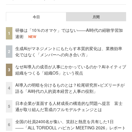
今日
月間
研修は「10％のオマケ」ではない——AI時代の経験学習加
1
速術
NEW
生成AIがマネジメントにもたらす本質的変化は、業務効率
2
化ではなく「メンバーへの向き合い方」
なぜAI導入の成否が人事にかかっているのか？AIネイティブ
3
組織をつくる「組織OS」という視点
AI導入の明暗を分けるものとは？松尾研究所×ビズリーチが
4
語る「AI時代の人的資本経営と人事の役割」
日本企業が直面する人材成長の構造的な問題へ提言 富士
5
通が取り組んだ育成のフルモデルチェンジとは
全国の社員2400名が集い、笑顔と熱意を共有した1日
6
――「ALL TORIDOLL ハピカン MEETING 2026」レポート