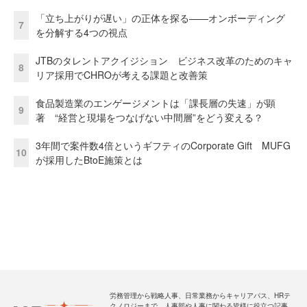
「立ち上がりが遅い」の正体を探る——オンボーディング
7
を分解する4つの視点
JTBのタレントアクイジション ビジネス改革のためのキャ
8
リア採用でCHROが考える課題と改善策
食品製造業のエンゲージメントは「課長層の失速」が顕
9
著 “経営と現場をつなげない中間層”をどう変える？
3年間で案件数4倍というギフティのCorporate Gift MUFG
10
が採用したBtoE施策とは
労務管理から戦略人事、日常業務からキャリアパス、HRテ
クノロジーまで、人事部や人事に関わる皆様に役立つ記事