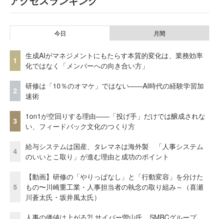
アクセスランキング
今日
月間
生成AIがマネジメントにもたらす本質的変化は、業務効率
1
化ではなく「メンバーへの向き合い方」
研修は「10％のオマケ」ではない——AI時代の経験学習加
2
速術
1on1が空回りする理由——「投げ手」だけでは醸成されな
3
い、フィードバック文化のつくり方
給与システムは国産、タレマネは海外製 「人事システム
4
のいいとこ取り」が進む理由と成功のポイント
【動画】研修の「やりっぱなし」と「行動変容」を分けた
5
もの〜川崎重工業・人事担当者の執念の取り組み～（喜瀬
川蒼太氏・坂井風太氏）
人事の価値は上がる?! サイバー曽山氏、SMBCグループ、