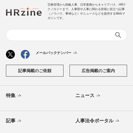
労務管理から戦略人事、日常業務からキャリアパス、HRテ
クノロジーまで、人事部や人事に関わる皆様に役立つ記事
（ノウハウ、事例など）やニュースなどを提供するWebマ
ガジンです。
メールバックナンバー
記事掲載のご依頼
広告掲載のご案内
特集
ニュース
記事
人事法令ポータル