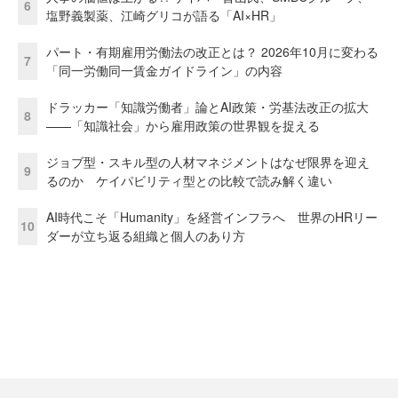
6
塩野義製薬、江崎グリコが語る「AI×HR」
パート・有期雇用労働法の改正とは？ 2026年10月に変わる
7
「同一労働同一賃金ガイドライン」の内容
ドラッカー「知識労働者」論とAI政策・労基法改正の拡大
8
——「知識社会」から雇用政策の世界観を捉える
ジョブ型・スキル型の人材マネジメントはなぜ限界を迎え
9
るのか ケイパビリティ型との比較で読み解く違い
AI時代こそ「Humanity」を経営インフラへ 世界のHRリー
10
ダーが立ち返る組織と個人のあり方