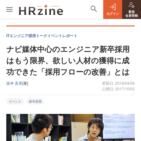
新規
ログイン
会員登録
ITエンジニア採用トークイベントレポート
ナビ媒体中心のエンジニア新卒採用
はもう限界、欲しい人材の獲得に成
功できた「採用フローの改善」とは
坂井 直美
[著]
更新日: 2018/04/06
公開日: 2017/10/02
イベント
新卒採用