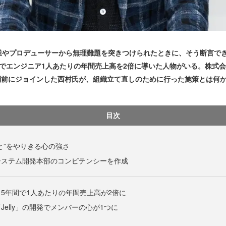
やプロデューサーから無理難題を突きつけられたときに、そう断言で
間でエンジニア1人あたりの年間売上高を2倍に導いた人物がいる。株式会
弱前にジョインした西村氏が、組織立て直しのために行った施策とは何
目次
と”をやりきる心の強さ
システム開発本部のコンピテンシーを作成
5年間で1人あたりの年間売上高が2倍に
elly」の開発でメンバーの心が1つに