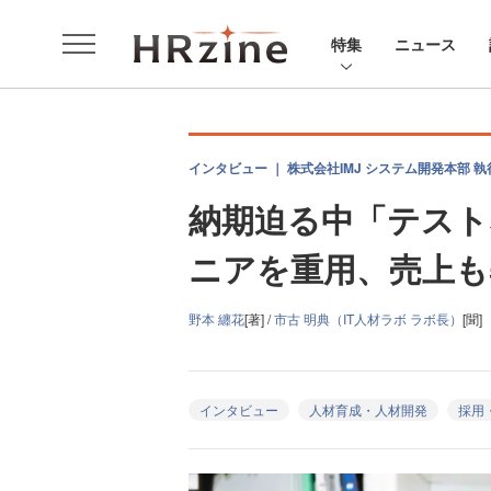
特集
ニュース
インタビュー ｜ 株式会社IMJ システム開発本部 
納期迫る中「テスト
ニアを重用、売上も
野本 纏花
[著] /
市古 明典（IT人材ラボ ラボ長）
[聞]
インタビュー
人材育成・人材開発
採用