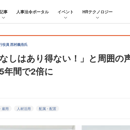
記事
人事法令ポータル
イベント
HRテクノロジー
執行役員 西村義浩氏
なしはあり得ない！」と周囲の
5年間で2倍に
・雇用
人材活用
配属・配置