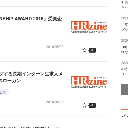
JT
キャ
HIP AWARD 2018」受賞企
2026
「立
グを
2026
2018/05/29
1o
0
れな
2026
AI
グする長期インターン生求人メ
リー
ン―スローガン
ビス
2018/04/13
0
イ