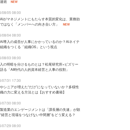
速術
NEW
/08/05 08:00
AIがマネジメントにもたらす本質的変化は、業務効
ではなく「メンバーへの向き合い方」
NEW
/08/04 08:00
AI導入の成否が人事にかかっているのか？AIネイテ
組織をつくる「組織OS」という視点
/08/03 08:00
導入の明暗を分けるものとは？松尾研究所×ビズリー
語る「AI時代の人的資本経営と人事の役割」
/07/31 17:30
やシニアが増えた“だけ”になっていないか？多様性
織の力に変える方法とは【おすすめ書籍】
/07/30 08:00
製造業のエンゲージメントは「課長層の失速」が顕
“経営と現場をつなげない中間層”をどう変える？
/07/29 08:00