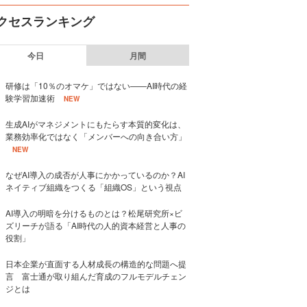
クセスランキング
今日
月間
研修は「10％のオマケ」ではない——AI時代の経
験学習加速術
NEW
生成AIがマネジメントにもたらす本質的変化は、
業務効率化ではなく「メンバーへの向き合い方」
NEW
なぜAI導入の成否が人事にかかっているのか？AI
ネイティブ組織をつくる「組織OS」という視点
AI導入の明暗を分けるものとは？松尾研究所×ビ
ズリーチが語る「AI時代の人的資本経営と人事の
役割」
日本企業が直面する人材成長の構造的な問題へ提
言 富士通が取り組んだ育成のフルモデルチェン
ジとは