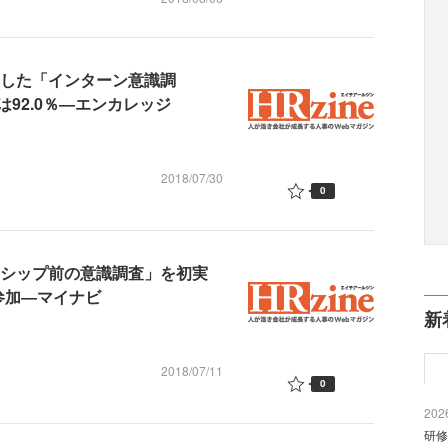
にした「インターン意識調
92.0％―エンカレッジ
2018/07/30
0
ンシップ前の意識調査」を初実
参加―マイナビ
新
2018/07/11
0
2026
研修