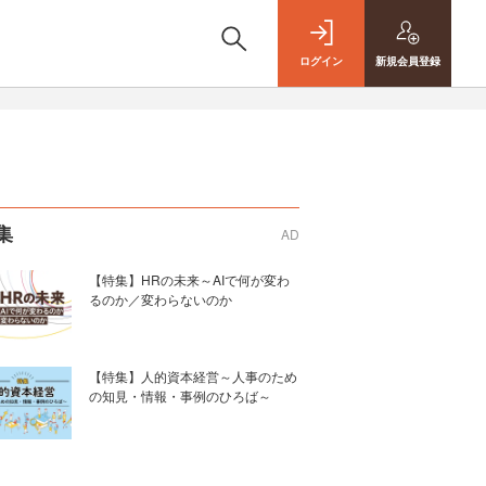
ログイン
新規
会員登録
集
AD
【特集】HRの未来～AIで何が変わ
るのか／変わらないのか
【特集】人的資本経営～人事のため
の知見・情報・事例のひろば～