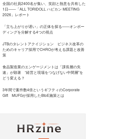
全国の社員2400名が集い、笑顔と熱意を共有した
1日――「ALL TORIDOLL ハピカン MEETING
2026」レポート
「立ち上がりが遅い」の正体を探る——オンボー
ディングを分解する4つの視点
JTBのタレントアクイジション ビジネス改革の
ためのキャリア採用でCHROが考える課題と改善
策
食品製造業のエンゲージメントは「課長層の失
速」が顕著 “経営と現場をつなげない中間層”を
どう変える？
3年間で案件数4倍というギフティのCorporate
Gift MUFGが採用したBtoE施策とは