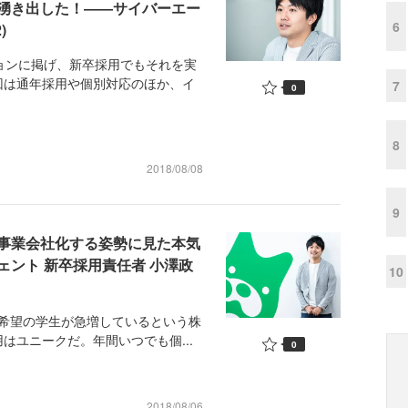
湧き出した！――サイバーエー
6
)
ョンに掲げ、新卒採用でもそれを実
回は通年採用や個別対応のほか、イ
7
0
8
2018/08/08
9
事業会社化する姿勢に見た本気
ント 新卒採用責任者 小澤政
10
職希望の学生が急増しているという株
はユニークだ。年間いつでも個...
0
2018/08/06