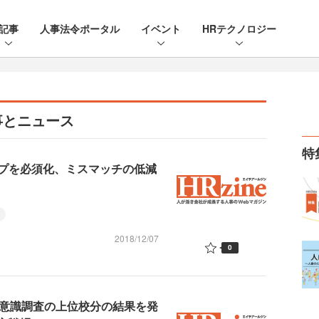
記事
人事法令ポータル
イベント
HRテクノロジー
事とニュース
特
プを必須化、ミスマッチの低減
2018/12/07
0
プ意識調査の上位校分の結果を発