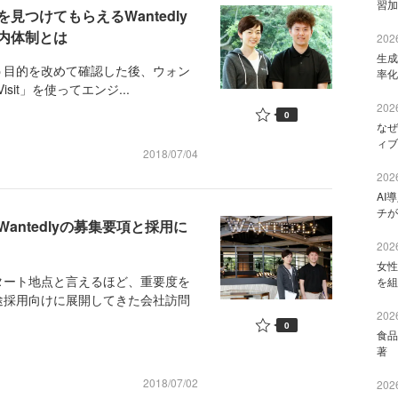
習加
つけてもらえるWantedly
内体制とは
2026
生成
目的を改めて確認した後、ウォン
率化
sit」を使ってエンジ...
2026
0
なぜ
ィブ
2018/07/04
2026
AI
チが
ntedlyの募集要項と採用に
2026
女性
ート地点と言えるほど、重要度を
を組
途採用向けに展開してきた会社訪問
2026
0
食品
著 
2018/07/02
2026