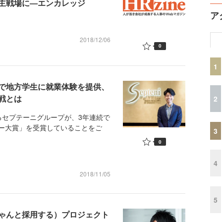
主戦場に―エンカレッジ
ア
2018/12/06
0
1
で地方学生に就業体験を提供、
戦とは
2
セプテーニグループが、3年連続で
ー大賞」を受賞していることをご
3
0
4
2018/11/05
5
ちゃんと採用する）プロジェクト