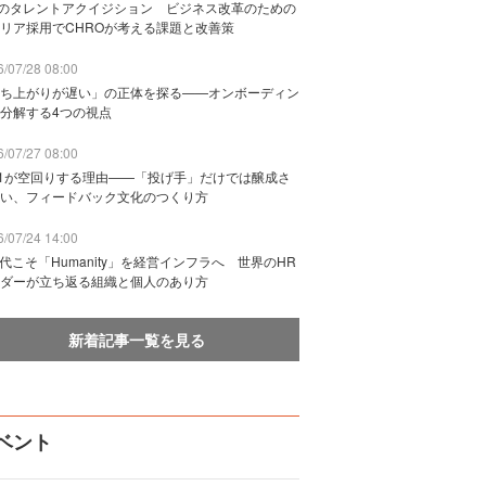
Bのタレントアクイジション ビジネス改革のための
リア採用でCHROが考える課題と改善策
/07/28 08:00
ち上がりが遅い」の正体を探る——オンボーディン
分解する4つの視点
/07/27 08:00
n1が空回りする理由——「投げ手」だけでは醸成さ
い、フィードバック文化のつくり方
/07/24 14:00
時代こそ「Humanity」を経営インフラへ 世界のHR
ダーが立ち返る組織と個人のあり方
新着記事一覧を見る
ベント