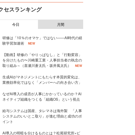
クセスランキング
今日
月間
研修は「10％のオマケ」ではない——AI時代の経
験学習加速術
NEW
【動画】研修の「やりっぱなし」と「行動変容」
を分けたもの〜川崎重工業・人事担当者の執念の
取り組み～（喜瀬川蒼太氏・坂井風太氏）
NEW
生成AIがマネジメントにもたらす本質的変化は、
業務効率化ではなく「メンバーへの向き合い方」
なぜAI導入の成否が人事にかかっているのか？AI
ネイティブ組織をつくる「組織OS」という視点
給与システムは国産、タレマネは海外製 「人事
システムのいいとこ取り」が進む理由と成功のポ
イント
AI導入の明暗を分けるものとは？松尾研究所×ビ