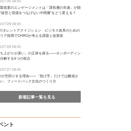
/07/30 08:00
製造業のエンゲージメントは「課長層の失速」が顕
“経営と現場をつなげない中間層”をどう変える？
/07/29 08:00
Bのタレントアクイジション ビジネス改革のための
リア採用でCHROが考える課題と改善策
/07/28 08:00
ち上がりが遅い」の正体を探る——オンボーディン
分解する4つの視点
/07/27 08:00
n1が空回りする理由——「投げ手」だけでは醸成さ
い、フィードバック文化のつくり方
新着記事一覧を見る
ベント