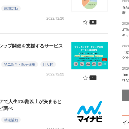
2026
食品
就職活動
著 
2022/12/26
0
2026
JT
キャ
ンシップ開催を支援するサービス
2026
「立
グを
第二新卒・既卒採用
IT人材
2026
2022/12/22
1o
1
れな
リアで人生の6割以上が決まると
ビ調べ
就職活動
イ