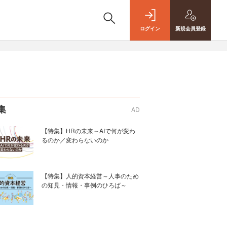
ログイン
新規
会員登録
集
AD
【特集】HRの未来～AIで何が変わ
るのか／変わらないのか
【特集】人的資本経営～人事のため
の知見・情報・事例のひろば～