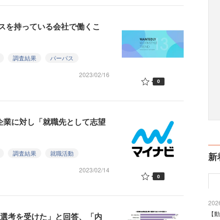
スを持っている会社で働くこ
調査結果
パーパス
2023/02/16
0
す企業に対し「就職先として志望
調査結果
就職活動
新
2023/02/14
0
2026
【動
本選考を受けた」と回答、「内