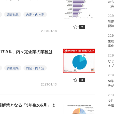
たも
（喜
調査結果
内定・内々定
2026
研修
習加
0
2023/01/18
2026
生成
率化
17.9％、内々定企業の業種は
2026
なぜ
ィブ
調査結果
内定・内々定
2026
0
AI
2023/01/13
チが
2026
女性
報解禁となる「3年生の6月」よ
を組