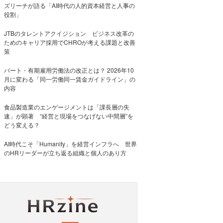
ズリーチが語る「AI時代の人的資本経営と人事の
役割」
JTBのタレントアクイジション ビジネス改革の
ためのキャリア採用でCHROが考える課題と改善
策
パート・有期雇用労働法の改正とは？ 2026年10
月に変わる「同一労働同一賃金ガイドライン」の
内容
食品製造業のエンゲージメントは「課長層の失
速」が顕著 “経営と現場をつなげない中間層”を
どう変える？
AI時代こそ「Humanity」を経営インフラへ 世界
のHRリーダーが立ち返る組織と個人のあり方