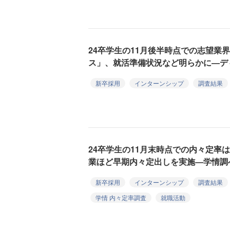
24卒学生の11月後半時点での志望業
ス」、就活準備状況など明らかに―デ
新卒採用
インターンシップ
調査結果
24卒学生の11月末時点での内々定率は
業ほど早期内々定出しを実施―学情調
新卒採用
インターンシップ
調査結果
学情 内々定率調査
就職活動