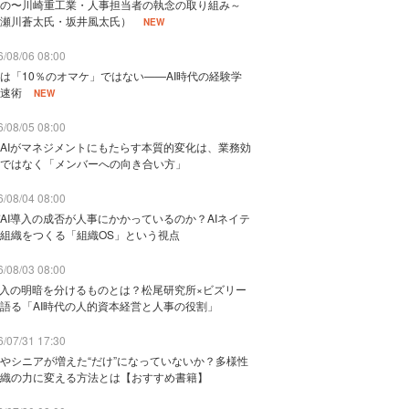
の〜川崎重工業・人事担当者の執念の取り組み～
瀬川蒼太氏・坂井風太氏）
NEW
/08/06 08:00
は「10％のオマケ」ではない——AI時代の経験学
速術
NEW
/08/05 08:00
AIがマネジメントにもたらす本質的変化は、業務効
ではなく「メンバーへの向き合い方」
/08/04 08:00
AI導入の成否が人事にかかっているのか？AIネイテ
組織をつくる「組織OS」という視点
/08/03 08:00
導入の明暗を分けるものとは？松尾研究所×ビズリー
語る「AI時代の人的資本経営と人事の役割」
/07/31 17:30
やシニアが増えた“だけ”になっていないか？多様性
織の力に変える方法とは【おすすめ書籍】