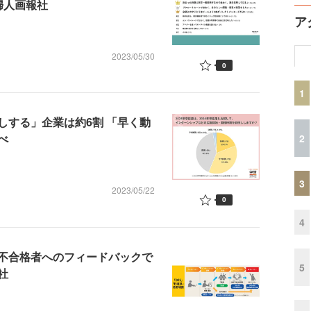
婦人画報社
ア
2023/05/30
0
1
しする」企業は約6割 「早く動
べ
2
3
2023/05/22
0
4
不合格者へのフィードバックで
5
社