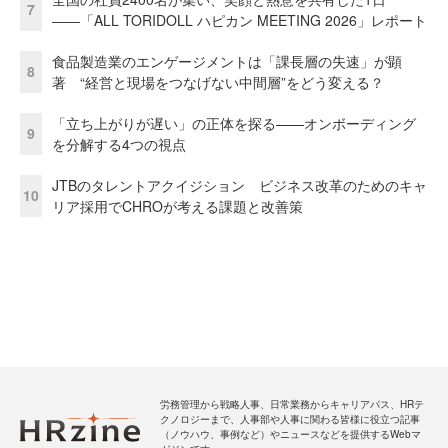
7
――「ALL TORIDOLL ハピカン MEETING 2026」レポート
食品製造業のエンゲージメントは「課長層の失速」が顕
8
著 “経営と現場をつなげない中間層”をどう変える？
「立ち上がりが遅い」の正体を探る——オンボーディング
9
を分解する4つの視点
JTBのタレントアクイジション ビジネス改革のためのキャ
10
リア採用でCHROが考える課題と改善策
労務管理から戦略人事、日常業務からキャリアパス、HRテ
クノロジーまで、人事部や人事に関わる皆様に役立つ記事
（ノウハウ、事例など）やニュースなどを提供するWebマ