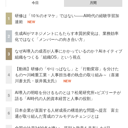
今日
月間
研修は「10％のオマケ」ではない——AI時代の経験学習加
1
速術
NEW
生成AIがマネジメントにもたらす本質的変化は、業務効率
2
化ではなく「メンバーへの向き合い方」
なぜAI導入の成否が人事にかかっているのか？AIネイティブ
3
組織をつくる「組織OS」という視点
【動画】研修の「やりっぱなし」と「行動変容」を分けた
4
もの〜川崎重工業・人事担当者の執念の取り組み～（喜瀬
川蒼太氏・坂井風太氏）
NEW
AI導入の明暗を分けるものとは？松尾研究所×ビズリーチが
5
語る「AI時代の人的資本経営と人事の役割」
日本企業が直面する人材成長の構造的な問題へ提言 富士
6
通が取り組んだ育成のフルモデルチェンジとは
全国の社員2400名が集い、笑顔と熱意を共有した1日