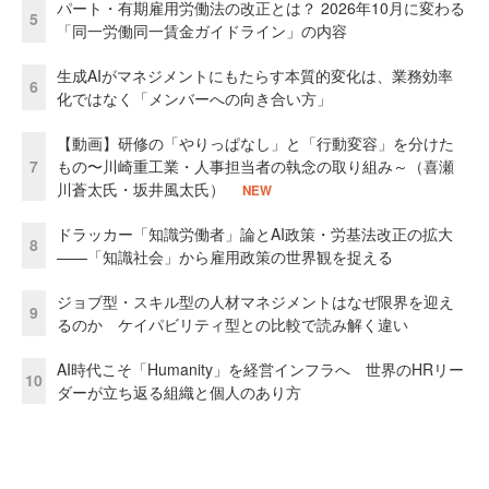
パート・有期雇用労働法の改正とは？ 2026年10月に変わる
5
「同一労働同一賃金ガイドライン」の内容
生成AIがマネジメントにもたらす本質的変化は、業務効率
6
化ではなく「メンバーへの向き合い方」
【動画】研修の「やりっぱなし」と「行動変容」を分けた
7
もの〜川崎重工業・人事担当者の執念の取り組み～（喜瀬
川蒼太氏・坂井風太氏）
NEW
ドラッカー「知識労働者」論とAI政策・労基法改正の拡大
8
——「知識社会」から雇用政策の世界観を捉える
ジョブ型・スキル型の人材マネジメントはなぜ限界を迎え
9
るのか ケイパビリティ型との比較で読み解く違い
AI時代こそ「Humanity」を経営インフラへ 世界のHRリー
10
ダーが立ち返る組織と個人のあり方