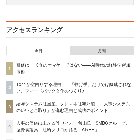
アクセスランキング
今日
月間
研修は「10％のオマケ」ではない——AI時代の経験学習加
1
速術
1on1が空回りする理由——「投げ手」だけでは醸成されな
2
い、フィードバック文化のつくり方
給与システムは国産、タレマネは海外製 「人事システム
3
のいいとこ取り」が進む理由と成功のポイント
人事の価値は上がる?! サイバー曽山氏、SMBCグループ、
4
塩野義製薬、江崎グリコが語る「AI×HR」