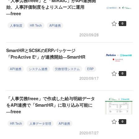
「人事労務freee」と「MIRAIC」がAPI連携開
始、人事評価制度をよりスムーズに運用
―freee
0
人事制度
HR Tech
API連携
2020/09/28
SmartHRとSCSKのERPパッケージ
「ProActive E²」が連携開始―SmartHR
API連携
システム連携
労務管理システム
ERP
0
2020/09/17
「人事労務freee」で作成した給与明細データ
をAPI連携で「SmartHR」に取り込み可能に
―freee
0
HR Tech
人事データ管理
API連携
2020/07/27