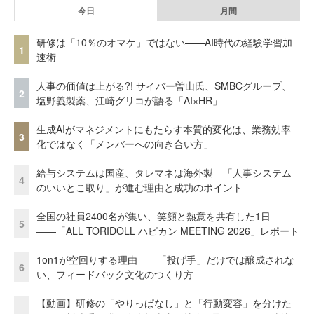
今日
月間
研修は「10％のオマケ」ではない——AI時代の経験学習加
1
速術
人事の価値は上がる?! サイバー曽山氏、SMBCグループ、
2
塩野義製薬、江崎グリコが語る「AI×HR」
生成AIがマネジメントにもたらす本質的変化は、業務効率
3
化ではなく「メンバーへの向き合い方」
給与システムは国産、タレマネは海外製 「人事システム
4
のいいとこ取り」が進む理由と成功のポイント
全国の社員2400名が集い、笑顔と熱意を共有した1日
5
――「ALL TORIDOLL ハピカン MEETING 2026」レポート
1on1が空回りする理由——「投げ手」だけでは醸成されな
6
い、フィードバック文化のつくり方
【動画】研修の「やりっぱなし」と「行動変容」を分けた