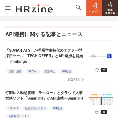
新規
ログイン
会員登録
API連携に関する記事とニュース
「SONAR ATS」が理系学生特化のオファー型
採用ツール「TECH OFFER」とAPI連携を開始
―Thinkings
0
採用・雇用
HR Tech
理系学生
API連携
2020/11/19
打刻レス勤怠管理「ラクロー」とクラウド人事
労務ソフト「SmartHR」がAPI連携―SmartHR
HR Tech
勤怠管理システム
API連携
0
労務管理システム