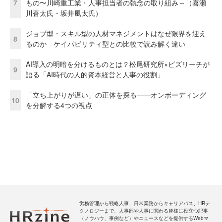
7
もの〜川崎重工業・人事担当者の執念の取り組み～（喜瀬
川蒼太氏・坂井風太氏）
ジョブ型・スキル型の人材マネジメントはなぜ限界を迎え
8
るのか ケイパビリティ型との比較で読み解く違い
AI導入の明暗を分けるものとは？松尾研究所×ビズリーチが
9
語る「AI時代の人的資本経営と人事の役割」
「立ち上がりが遅い」の正体を探る——オンボーディング
10
を分解する4つの視点
労務管理から戦略人事、日常業務からキャリアパス、HRテ
クノロジーまで、人事部や人事に関わる皆様に役立つ記事
（ノウハウ、事例など）やニュースなどを提供するWebマ