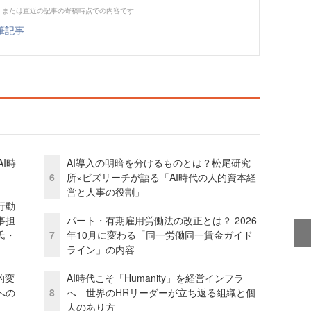
、または直近の記事の寄稿時点での内容です
筆記事
I時
AI導入の明暗を分けるものとは？松尾研究
6
所×ビズリーチが語る「AI時代の人的資本経
営と人事の役割」
行動
事担
パート・有期雇用労働法の改正とは？ 2026
氏・
7
年10月に変わる「同一労働同一賃金ガイド
ライン」の内容
的変
AI時代こそ「Humanity」を経営インフラ
への
8
へ 世界のHRリーダーが立ち返る組織と個
人のあり方