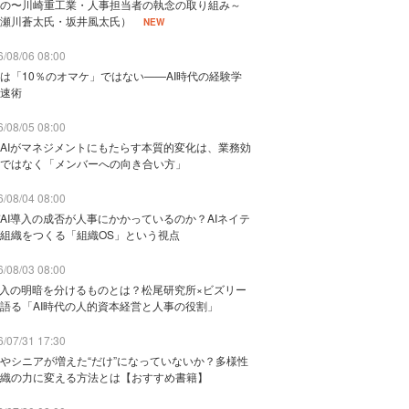
の〜川崎重工業・人事担当者の執念の取り組み～
瀬川蒼太氏・坂井風太氏）
NEW
/08/06 08:00
は「10％のオマケ」ではない——AI時代の経験学
速術
/08/05 08:00
AIがマネジメントにもたらす本質的変化は、業務効
ではなく「メンバーへの向き合い方」
/08/04 08:00
AI導入の成否が人事にかかっているのか？AIネイテ
組織をつくる「組織OS」という視点
/08/03 08:00
導入の明暗を分けるものとは？松尾研究所×ビズリー
語る「AI時代の人的資本経営と人事の役割」
/07/31 17:30
やシニアが増えた“だけ”になっていないか？多様性
織の力に変える方法とは【おすすめ書籍】