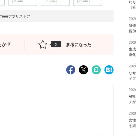
たも
（喜
freeeアプリストア
2026
研修
習加
2026
たか？
参考になった
0
生成
率化
2026
なぜ
ィブ
2026
AI
チが
2026
女性
を組