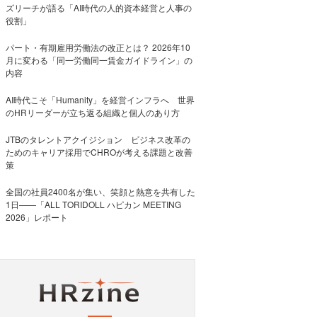
ズリーチが語る「AI時代の人的資本経営と人事の
役割」
パート・有期雇用労働法の改正とは？ 2026年10
月に変わる「同一労働同一賃金ガイドライン」の
内容
AI時代こそ「Humanity」を経営インフラへ 世界
のHRリーダーが立ち返る組織と個人のあり方
JTBのタレントアクイジション ビジネス改革の
ためのキャリア採用でCHROが考える課題と改善
策
全国の社員2400名が集い、笑顔と熱意を共有した
1日――「ALL TORIDOLL ハピカン MEETING
2026」レポート