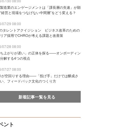
/07/30 08:00
製造業のエンゲージメントは「課長層の失速」が顕
“経営と現場をつなげない中間層”をどう変える？
/07/29 08:00
Bのタレントアクイジション ビジネス改革のための
リア採用でCHROが考える課題と改善策
/07/28 08:00
ち上がりが遅い」の正体を探る——オンボーディン
分解する4つの視点
/07/27 08:00
n1が空回りする理由——「投げ手」だけでは醸成さ
い、フィードバック文化のつくり方
新着記事一覧を見る
ベント