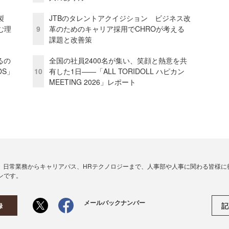
外製
JTBのタレントアクイジション ビジネス改
む理
9
革のためのキャリア採用でCHROが考える
課題と改善策
るの
全国の社員2400名が集い、笑顔と熱意を共
OS」
10
有した1日――「ALL TORIDOLL ハピカン
MEETING 2026」レポート
、日常業務からキャリアパス、HRテクノロジーまで、人事部や人事に関わる皆様に
ンです。
メールバックナンバー
記
録