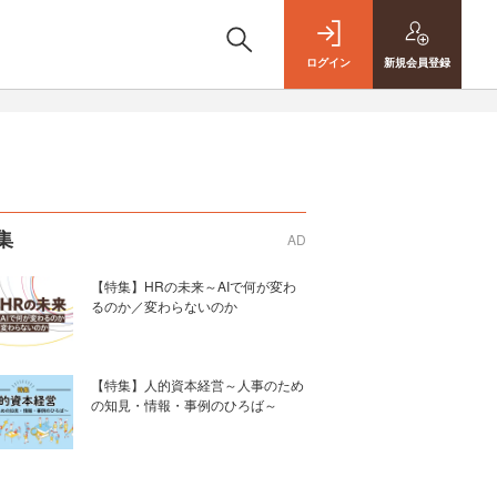
ログイン
新規
会員登録
集
AD
【特集】HRの未来～AIで何が変わ
るのか／変わらないのか
【特集】人的資本経営～人事のため
の知見・情報・事例のひろば～