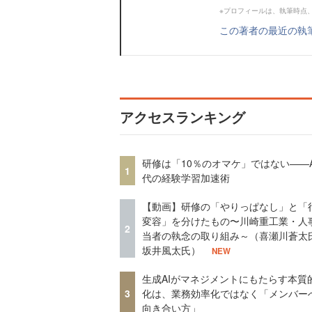
※プロフィールは、執筆時点
この著者の最近の執
アクセスランキング
研修は「10％のオマケ」ではない——A
1
代の経験学習加速術
【動画】研修の「やりっぱなし」と「
変容」を分けたもの〜川崎重工業・人
2
当者の執念の取り組み～（喜瀬川蒼太
坂井風太氏）
NEW
生成AIがマネジメントにもたらす本質
3
化は、業務効率化ではなく「メンバー
向き合い方」