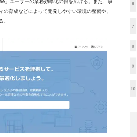
eee」ユーザーの業務効率化の幅を広げる。また、事
6
ィの育成などによって開発しやすい環境の整備や、
る。
7
8
9
10