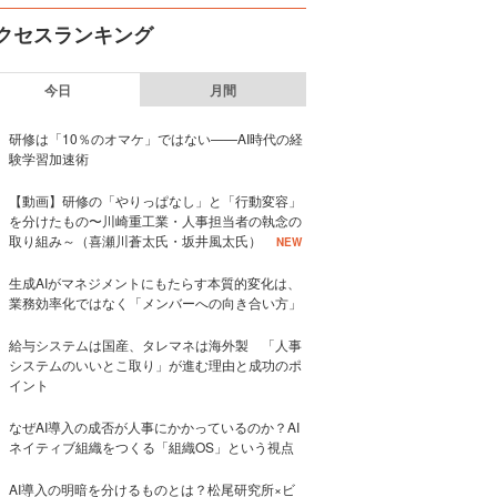
クセスランキング
今日
月間
研修は「10％のオマケ」ではない——AI時代の経
験学習加速術
【動画】研修の「やりっぱなし」と「行動変容」
を分けたもの〜川崎重工業・人事担当者の執念の
取り組み～（喜瀬川蒼太氏・坂井風太氏）
NEW
生成AIがマネジメントにもたらす本質的変化は、
業務効率化ではなく「メンバーへの向き合い方」
給与システムは国産、タレマネは海外製 「人事
システムのいいとこ取り」が進む理由と成功のポ
イント
なぜAI導入の成否が人事にかかっているのか？AI
ネイティブ組織をつくる「組織OS」という視点
AI導入の明暗を分けるものとは？松尾研究所×ビ