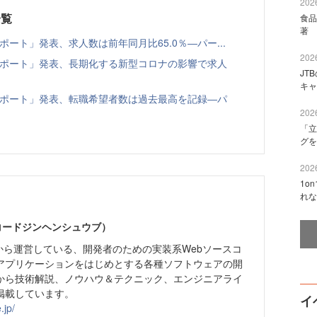
2026
一覧
食品
著 
レポート」発表、求人数は前年同月比65.0％―パー...
2026
倍率レポート」発表、長期化する新型コロナの影響で求人
JT
キャ
倍率レポート」発表、転職希望者数は過去最高を記録―パ
2026
「立
グを
2026
1o
れな
（コードジンヘンシュウブ）
月から運営している、開発者のための実装系Webソースコ
アプリケーションをはじめとする各種ソフトウェアの開
から技術解説、ノウハウ＆テクニック、エンジニアライ
掲載しています。
イ
.jp/