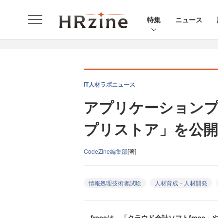
特集
ニュース
IT人材ラボニュース
アプリケーションプラ
プリストア」を公開―
CodeZine編集部
[著]
情報処理技術者試験
人材育成・人材開発
freeeは、「クラウド会計ソフトfreee