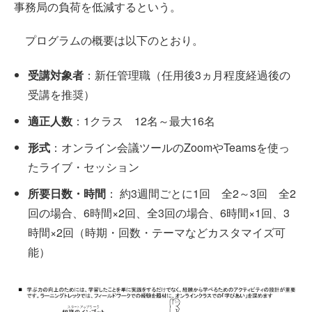
事務局の負荷を低減するという。
プログラムの概要は以下のとおり。
受講対象者
：新任管理職（任用後3ヵ月程度経過後の
受講を推奨）
適正人数
：1クラス 12名～最大16名
形式
：オンライン会議ツールのZoomやTeamsを使っ
たライブ・セッション
所要日数・時間
： 約3週間ごとに1回 全2～3回 全2
回の場合、6時間×2回、全3回の場合、6時間×1回、3
時間×2回（時期・回数・テーマなどカスタマイズ可
能）