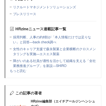
リクルートマネジメントソリューションズ
プレスリリース
HRzineニュース連載記事一覧
採用判断、人事の約8割が「本人情報だけでは足りな
い」と回答—back check調べ
女性のキャリア支援で森永製菓と企業横断のクロスメン
タリングを実施—エスエス製薬
障がいのある社員が適性を活かして組織を支える「全社
業務推進グループ」を新設—SHIRO
もっと読む
この記事の著者
HRzine編集部（エイチアールジンヘンシュ
ウブ）