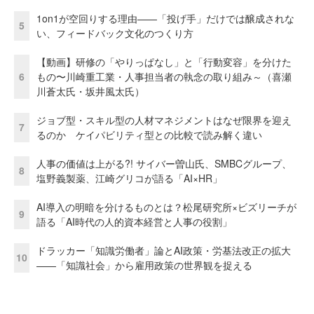
1on1が空回りする理由——「投げ手」だけでは醸成されな
5
い、フィードバック文化のつくり方
【動画】研修の「やりっぱなし」と「行動変容」を分けた
6
もの〜川崎重工業・人事担当者の執念の取り組み～（喜瀬
川蒼太氏・坂井風太氏）
ジョブ型・スキル型の人材マネジメントはなぜ限界を迎え
7
るのか ケイパビリティ型との比較で読み解く違い
人事の価値は上がる?! サイバー曽山氏、SMBCグループ、
8
塩野義製薬、江崎グリコが語る「AI×HR」
AI導入の明暗を分けるものとは？松尾研究所×ビズリーチが
9
語る「AI時代の人的資本経営と人事の役割」
ドラッカー「知識労働者」論とAI政策・労基法改正の拡大
10
——「知識社会」から雇用政策の世界観を捉える