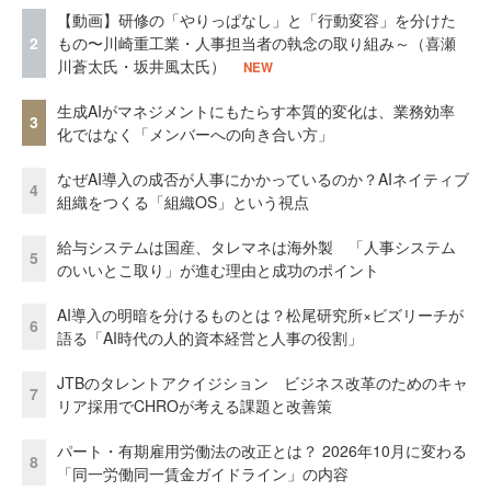
【動画】研修の「やりっぱなし」と「行動変容」を分けた
2
もの〜川崎重工業・人事担当者の執念の取り組み～（喜瀬
川蒼太氏・坂井風太氏）
NEW
生成AIがマネジメントにもたらす本質的変化は、業務効率
3
化ではなく「メンバーへの向き合い方」
なぜAI導入の成否が人事にかかっているのか？AIネイティブ
4
組織をつくる「組織OS」という視点
給与システムは国産、タレマネは海外製 「人事システム
5
のいいとこ取り」が進む理由と成功のポイント
AI導入の明暗を分けるものとは？松尾研究所×ビズリーチが
6
語る「AI時代の人的資本経営と人事の役割」
JTBのタレントアクイジション ビジネス改革のためのキャ
7
リア採用でCHROが考える課題と改善策
パート・有期雇用労働法の改正とは？ 2026年10月に変わる
8
「同一労働同一賃金ガイドライン」の内容