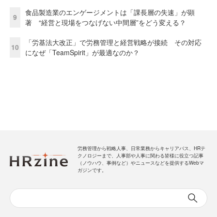
食品製造業のエンゲージメントは「課長層の失速」が顕
9
著 “経営と現場をつなげない中間層”をどう変える？
「労基法大改正」で労務管理と経営戦略が接続 その対応
10
になぜ「TeamSpirit」が最適なのか？
労務管理から戦略人事、日常業務からキャリアパス、HRテ
クノロジーまで、人事部や人事に関わる皆様に役立つ記事
（ノウハウ、事例など）やニュースなどを提供するWebマ
ガジンです。