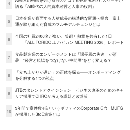
AI導入の明暗を分けるものとは？松尾研究所×ビズリーチが
4
語る「AI時代の人的資本経営と人事の役割」
日本企業が直面する人材成長の構造的な問題へ提言 富士
5
通が取り組んだ育成のフルモデルチェンジとは
全国の社員2400名が集い、笑顔と熱意を共有した1日
6
――「ALL TORIDOLL ハピカン MEETING 2026」レポート
食品製造業のエンゲージメントは「課長層の失速」が顕
7
著 “経営と現場をつなげない中間層”をどう変える？
「立ち上がりが遅い」の正体を探る——オンボーディング
8
を分解する4つの視点
JTBのタレントアクイジション ビジネス改革のためのキャ
9
リア採用でCHROが考える課題と改善策
3年間で案件数4倍というギフティのCorporate Gift MUFG
10
が採用したBtoE施策とは