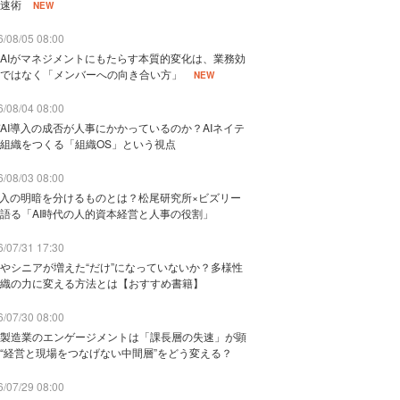
速術
NEW
/08/05 08:00
AIがマネジメントにもたらす本質的変化は、業務効
ではなく「メンバーへの向き合い方」
NEW
/08/04 08:00
AI導入の成否が人事にかかっているのか？AIネイテ
組織をつくる「組織OS」という視点
/08/03 08:00
導入の明暗を分けるものとは？松尾研究所×ビズリー
語る「AI時代の人的資本経営と人事の役割」
/07/31 17:30
やシニアが増えた“だけ”になっていないか？多様性
織の力に変える方法とは【おすすめ書籍】
/07/30 08:00
製造業のエンゲージメントは「課長層の失速」が顕
“経営と現場をつなげない中間層”をどう変える？
/07/29 08:00