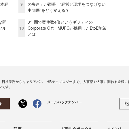
資本経
9
の失速」が顕著 “経営と現場をつなげない
中間層”をどう変える？
な問
3年間で案件数4倍というギフティの
フル
10
Corporate Gift MUFGが採用したBtoE施策
とは
、日常業務からキャリアパス、HRテクノロジーまで、人事部や人事に関わる皆様に
ンです。
メールバックナンバー
記
録
記事
人事法令ポータル
イベント