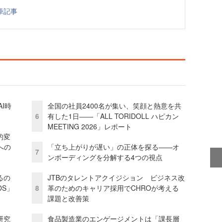
筆記事
I時
全国の社員2400名が集い、笑顔と熱意を共
6
有した1日――「ALL TORIDOLL ハピカン
MEETING 2026」レポート
的変
への
「立ち上がりが遅い」の正体を探る——オ
7
ンボーディングを分解する4つの視点
るの
JTBのタレントアクイジション ビジネス改
OS」
8
革のためのキャリア採用でCHROが考える
課題と改善策
研究
食品製造業のエンゲージメントは「課長層