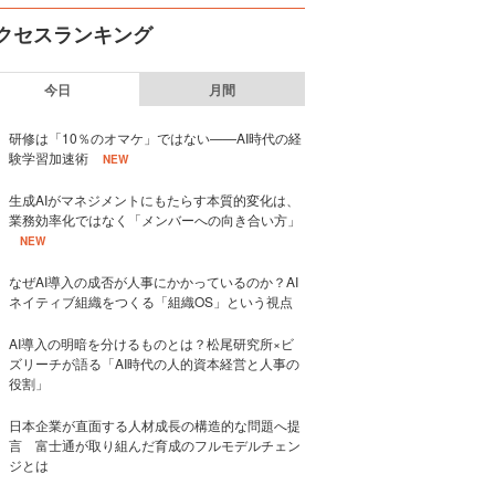
クセスランキング
今日
月間
研修は「10％のオマケ」ではない——AI時代の経
験学習加速術
NEW
生成AIがマネジメントにもたらす本質的変化は、
業務効率化ではなく「メンバーへの向き合い方」
NEW
なぜAI導入の成否が人事にかかっているのか？AI
ネイティブ組織をつくる「組織OS」という視点
AI導入の明暗を分けるものとは？松尾研究所×ビ
ズリーチが語る「AI時代の人的資本経営と人事の
役割」
日本企業が直面する人材成長の構造的な問題へ提
言 富士通が取り組んだ育成のフルモデルチェン
ジとは