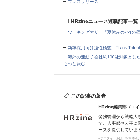
プレスリリース
HRzineニュース連載記事一覧
ワーキングマザー「夏休みの小1の壁」
—...
新卒採用向け適性検査「Track Talen
海外の連結子会社約100社対象とした転職制度「
もっと読む
この記事の著者
HRzine編集部（
労務管理から戦略人
で、人事部や人事に
ースを提供していま
※プロフィールは、執筆時点