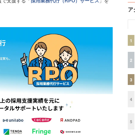
貫で支援する「
採⽤業務代⾏（RPO）サービス
」を
ア
1
2
3
4
5