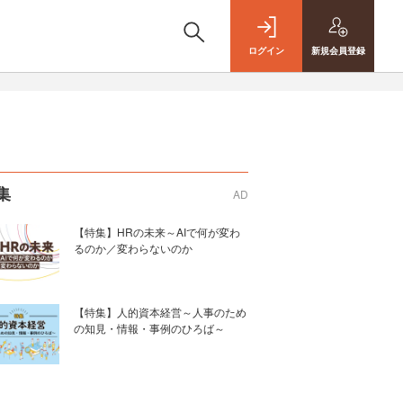
ログイン
新規
会員登録
集
AD
【特集】HRの未来～AIで何が変わ
るのか／変わらないのか
【特集】人的資本経営～人事のため
の知見・情報・事例のひろば～