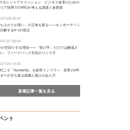
Bのタレントアクイジション ビジネス改革のための
リア採用でCHROが考える課題と改善策
/07/28 08:00
ち上がりが遅い」の正体を探る——オンボーディン
分解する4つの視点
/07/27 08:00
n1が空回りする理由——「投げ手」だけでは醸成さ
い、フィードバック文化のつくり方
/07/24 14:00
時代こそ「Humanity」を経営インフラへ 世界のHR
ダーが立ち返る組織と個人のあり方
新着記事一覧を見る
ベント