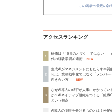
この著者の最近の執
アクセスランキング
研修は「10％のオマケ」ではない——A
1
代の経験学習加速術
NEW
生成AIがマネジメントにもたらす本質
2
化は、業務効率化ではなく「メンバー
向き合い方」
NEW
なぜAI導入の成否が人事にかかってい
3
か？AIネイティブ組織をつくる「組織
という視点
AI導入の明暗を分けるものとは？松尾