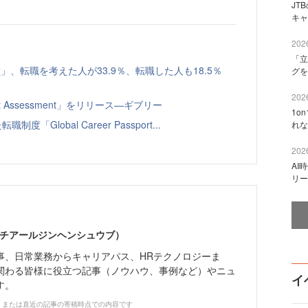
JT
キャ
2026
「立
、転職を考えた人が33.9％、転職した人も18.5％
グを
2026
t Assessment」をリリース—ギブリー
1o
Global Career Passport...
れな
2026
AI
リー
エイチアールジンヘンシュウブ）
事、日常業務からキャリアパス、HRテクノロジーま
関わる皆様に役立つ記事（ノウハウ、事例など）やニュ
イ
す。
、または直近の記事の寄稿時点での内容です