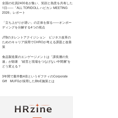
全国の社員2400名が集い、笑顔と熱意を共有した
1日――「ALL TORIDOLL ハピカン MEETING
2026」レポート
「立ち上がりが遅い」の正体を探る——オンボー
ディングを分解する4つの視点
JTBのタレントアクイジション ビジネス改革の
ためのキャリア採用でCHROが考える課題と改善
策
食品製造業のエンゲージメントは「課長層の失
速」が顕著 “経営と現場をつなげない中間層”を
どう変える？
3年間で案件数4倍というギフティのCorporate
Gift MUFGが採用したBtoE施策とは