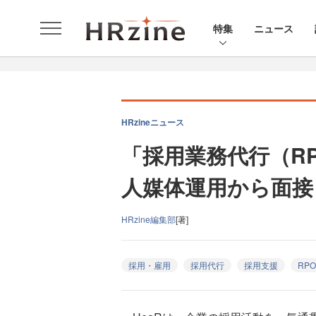
特集
ニュース
HRzineニュース
「採⽤業務代⾏（R
人媒体運用から面接
HRzine編集部
[著]
採用・雇用
採用代行
採用支援
RPO