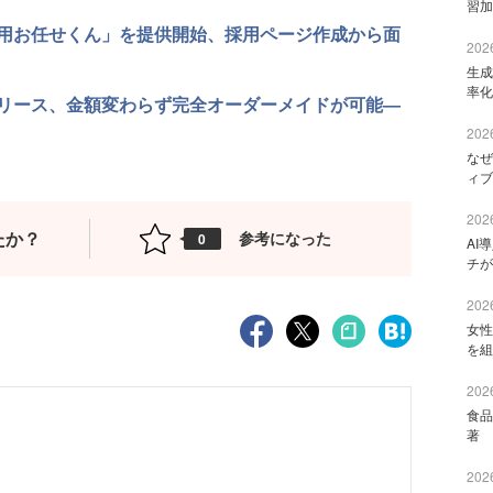
習加
用お任せくん」を提供開始、採用ページ作成から面
2026
生成
率化
リース、金額変わらず完全オーダーメイドが可能―
2026
なぜ
ィブ
2026
たか？
参考になった
0
AI
チが
2026
女性
を組
2026
食品
著 
2026