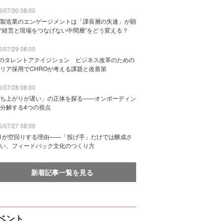
/07/30 08:00
製造業のエンゲージメントは「課長層の失速」が顕
“経営と現場をつなげない中間層”をどう変える？
/07/29 08:00
Bのタレントアクイジション ビジネス改革のための
リア採用でCHROが考える課題と改善策
/07/28 08:00
ち上がりが遅い」の正体を探る——オンボーディン
分解する4つの視点
/07/27 08:00
n1が空回りする理由——「投げ手」だけでは醸成さ
い、フィードバック文化のつくり方
新着記事一覧を見る
ベント