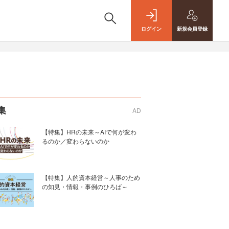
ログイン
新規
会員登録
集
AD
【特集】HRの未来～AIで何が変わ
るのか／変わらないのか
【特集】人的資本経営～人事のため
の知見・情報・事例のひろば～