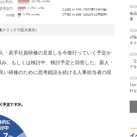
2026
食品
著 
像クリックで拡大表示］
2026
JT
キャ
人・若手社員研修の見直しを今後行っていく予定か
2026
「立
済み、もしくは検討中、検討予定と回答した。新人・
グを
良い研修のために思考錯誤を続ける人事担当者の現
2026
1o
れな
イ