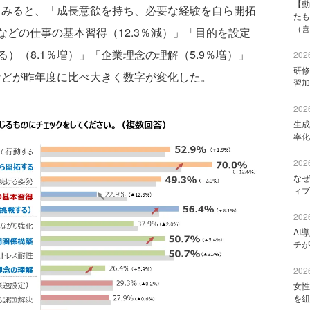
【動
してみると、「成長意欲を持ち、必要な経験を自ら開拓
たも
（喜
などの仕事の基本習得（12.3％減）」「目的を設定
）（8.1％増）」「企業理念の理解（5.9％増）」
2026
研修
などが昨年度に比べ大きく数字が変化した。
習加
2026
生成
率化
2026
なぜ
ィブ
2026
AI
チが
2026
女性
を組