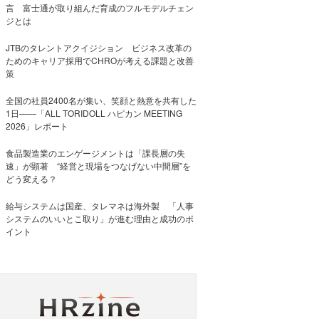
言 富士通が取り組んだ育成のフルモデルチェン
ジとは
JTBのタレントアクイジション ビジネス改革の
ためのキャリア採用でCHROが考える課題と改善
策
全国の社員2400名が集い、笑顔と熱意を共有した
1日――「ALL TORIDOLL ハピカン MEETING
2026」レポート
食品製造業のエンゲージメントは「課長層の失
速」が顕著 “経営と現場をつなげない中間層”を
どう変える？
給与システムは国産、タレマネは海外製 「人事
システムのいいとこ取り」が進む理由と成功のポ
イント