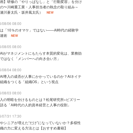
画】研修の「やりっぱなし」と「行動変容」を分け
の〜川崎重工業・人事担当者の執念の取り組み～
瀬川蒼太氏・坂井風太氏）
NEW
/08/06 08:00
は「10％のオマケ」ではない——AI時代の経験学
速術
NEW
/08/05 08:00
AIがマネジメントにもたらす本質的変化は、業務効
ではなく「メンバーへの向き合い方」
/08/04 08:00
AI導入の成否が人事にかかっているのか？AIネイテ
組織をつくる「組織OS」という視点
/08/03 08:00
導入の明暗を分けるものとは？松尾研究所×ビズリー
語る「AI時代の人的資本経営と人事の役割」
/07/31 17:30
やシニアが増えた“だけ”になっていないか？多様性
織の力に変える方法とは【おすすめ書籍】