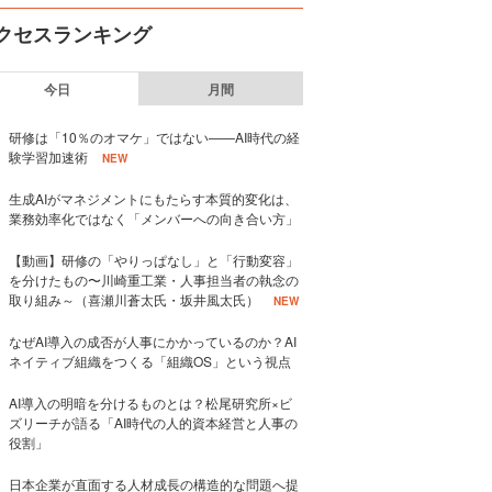
クセスランキング
今日
月間
研修は「10％のオマケ」ではない——AI時代の経
験学習加速術
NEW
生成AIがマネジメントにもたらす本質的変化は、
業務効率化ではなく「メンバーへの向き合い方」
【動画】研修の「やりっぱなし」と「行動変容」
を分けたもの〜川崎重工業・人事担当者の執念の
取り組み～（喜瀬川蒼太氏・坂井風太氏）
NEW
なぜAI導入の成否が人事にかかっているのか？AI
ネイティブ組織をつくる「組織OS」という視点
AI導入の明暗を分けるものとは？松尾研究所×ビ
ズリーチが語る「AI時代の人的資本経営と人事の
役割」
日本企業が直面する人材成長の構造的な問題へ提