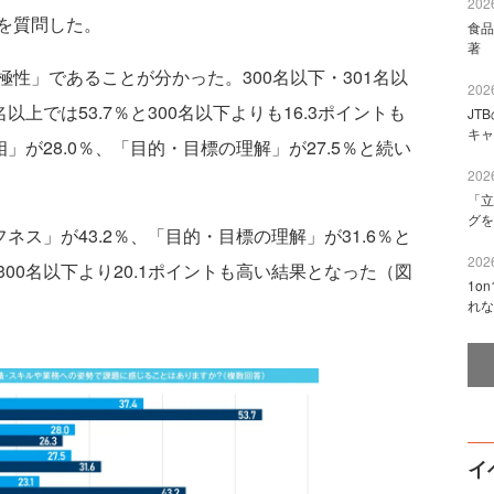
2026
を質問した。
食品
著 
性」であることが分かった。300名以下・301名以
2026
上では53.7％と300名以下よりも16.3ポイントも
JT
キャ
」が28.0％、「目的・目標の理解」が27.5％と続い
2026
「立
グを
ス」が43.2％、「目的・目標の理解」が31.6％と
2026
00名以下より20.1ポイントも高い結果となった（図
1o
れな
イ