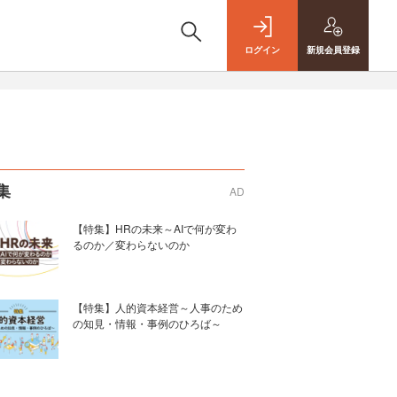
ログイン
新規
会員登録
集
AD
【特集】HRの未来～AIで何が変わ
るのか／変わらないのか
【特集】人的資本経営～人事のため
の知見・情報・事例のひろば～