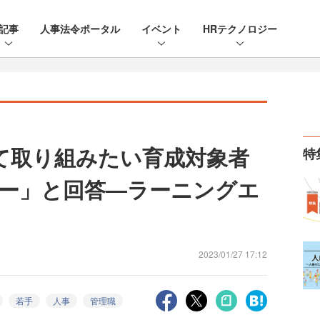
記事
人事法令ポータル
イベント
HRテクノロジー
て取り組みたい育成対象者
特
ー」と回答―ラーニングエ
2023/01/27 17:12
若手
人事
管理職