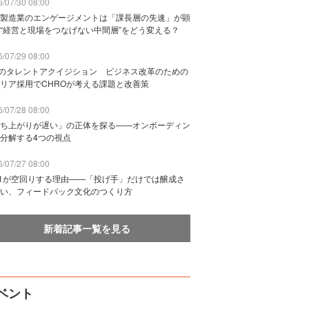
/07/30 08:00
製造業のエンゲージメントは「課長層の失速」が顕
“経営と現場をつなげない中間層”をどう変える？
/07/29 08:00
Bのタレントアクイジション ビジネス改革のための
リア採用でCHROが考える課題と改善策
/07/28 08:00
ち上がりが遅い」の正体を探る——オンボーディン
分解する4つの視点
/07/27 08:00
n1が空回りする理由——「投げ手」だけでは醸成さ
い、フィードバック文化のつくり方
新着記事一覧を見る
ベント