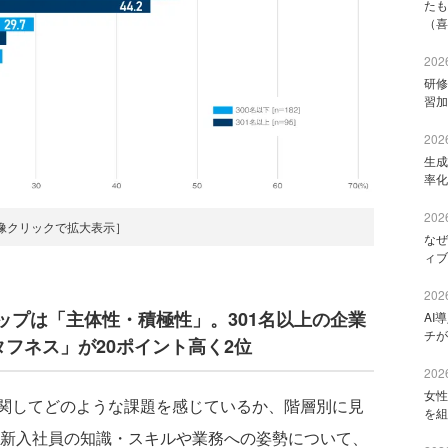
たも
（喜
2026
研修
習加
2026
生成
率化
2026
像クリックで拡大表示］
なぜ
ィブ
2026
ップは「主体性・積極性」。301名以上の企業
AI
チが
タフネス」が20ポイント高く2位
2026
女性
関してどのような課題を感じているか、階層別に見
を組
た新入社員の知識・スキルや業務への姿勢について、