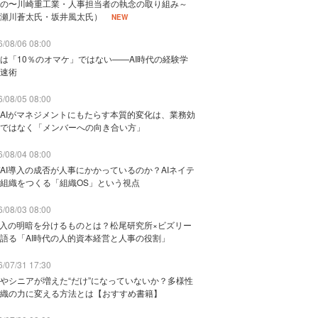
の〜川崎重工業・人事担当者の執念の取り組み～
瀬川蒼太氏・坂井風太氏）
NEW
/08/06 08:00
は「10％のオマケ」ではない——AI時代の経験学
速術
/08/05 08:00
AIがマネジメントにもたらす本質的変化は、業務効
ではなく「メンバーへの向き合い方」
/08/04 08:00
AI導入の成否が人事にかかっているのか？AIネイテ
組織をつくる「組織OS」という視点
/08/03 08:00
導入の明暗を分けるものとは？松尾研究所×ビズリー
語る「AI時代の人的資本経営と人事の役割」
/07/31 17:30
やシニアが増えた“だけ”になっていないか？多様性
織の力に変える方法とは【おすすめ書籍】