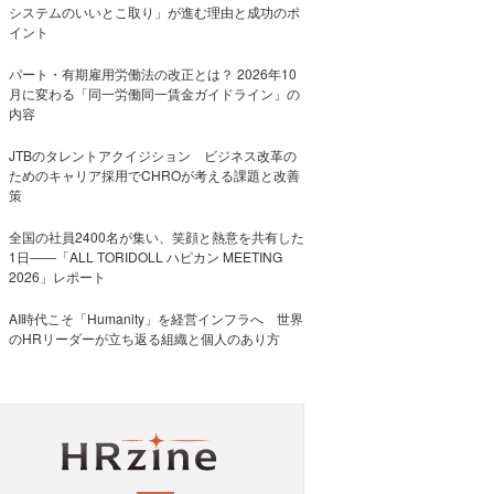
システムのいいとこ取り」が進む理由と成功のポ
イント
パート・有期雇用労働法の改正とは？ 2026年10
月に変わる「同一労働同一賃金ガイドライン」の
内容
JTBのタレントアクイジション ビジネス改革の
ためのキャリア採用でCHROが考える課題と改善
策
全国の社員2400名が集い、笑顔と熱意を共有した
1日――「ALL TORIDOLL ハピカン MEETING
2026」レポート
AI時代こそ「Humanity」を経営インフラへ 世界
のHRリーダーが立ち返る組織と個人のあり方