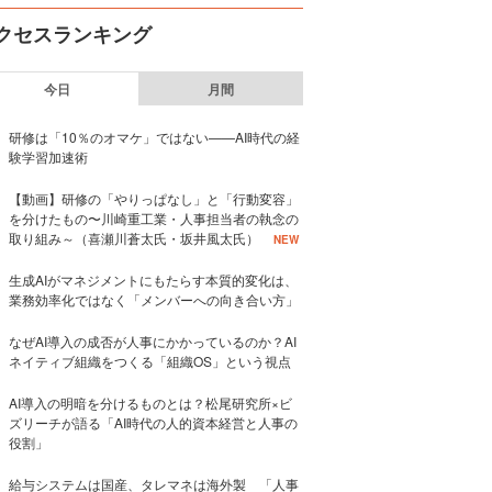
クセスランキング
今日
月間
研修は「10％のオマケ」ではない——AI時代の経
験学習加速術
【動画】研修の「やりっぱなし」と「行動変容」
を分けたもの〜川崎重工業・人事担当者の執念の
取り組み～（喜瀬川蒼太氏・坂井風太氏）
NEW
生成AIがマネジメントにもたらす本質的変化は、
業務効率化ではなく「メンバーへの向き合い方」
なぜAI導入の成否が人事にかかっているのか？AI
ネイティブ組織をつくる「組織OS」という視点
AI導入の明暗を分けるものとは？松尾研究所×ビ
ズリーチが語る「AI時代の人的資本経営と人事の
役割」
給与システムは国産、タレマネは海外製 「人事