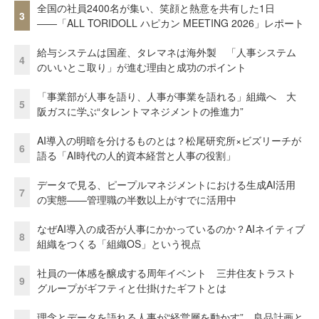
全国の社員2400名が集い、笑顔と熱意を共有した1日
3
――「ALL TORIDOLL ハピカン MEETING 2026」レポート
給与システムは国産、タレマネは海外製 「人事システム
4
のいいとこ取り」が進む理由と成功のポイント
「事業部が人事を語り、人事が事業を語れる」組織へ 大
5
阪ガスに学ぶ“タレントマネジメントの推進力”
AI導入の明暗を分けるものとは？松尾研究所×ビズリーチが
6
語る「AI時代の人的資本経営と人事の役割」
データで見る、ピープルマネジメントにおける生成AI活用
7
の実態——管理職の半数以上がすでに活用中
なぜAI導入の成否が人事にかかっているのか？AIネイティブ
8
組織をつくる「組織OS」という視点
社員の一体感を醸成する周年イベント 三井住友トラスト
9
グループがギフティと仕掛けたギフトとは
理念とデータを語れる人事が“経営層を動かす” 良品計画と