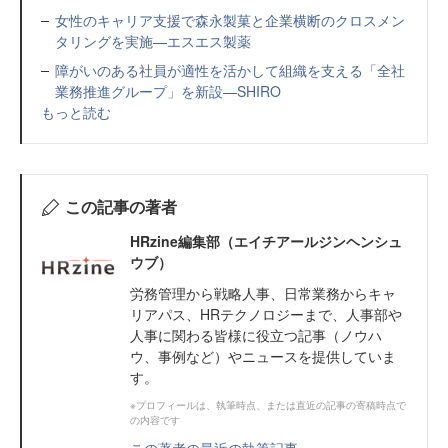
女性のキャリア支援で森永製菓と企業横断のクロスメン
タリングを実施—エスエス製薬
障がいのある社員が適性を活かして組織を支える「全社
業務推進グループ」を新設—SHIRO
もっと読む
この記事の著者
HRzine編集部（エイチアールジンヘンシュ
ウブ）
労務管理から戦略人事、日常業務からキャ
リアパス、HRテクノロジーまで、人事部や
人事に関わる皆様に役立つ記事（ノウハ
ウ、事例など）やニュースを提供していま
す。
※プロフィールは、執筆時点、または直近の記事の寄稿時点で
の内容です