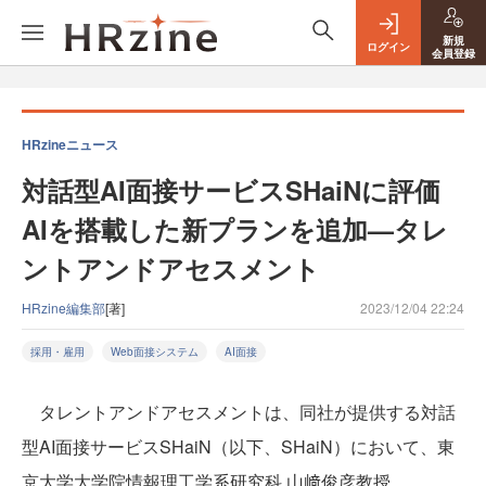
新規
ログイン
会員登録
HRzineニュース
対話型AI面接サービスSHaiNに評価
AIを搭載した新プランを追加—タレ
ントアンドアセスメント
HRzine編集部
[著]
2023/12/04 22:24
採用・雇用
Web面接システム
AI面接
タレントアンドアセスメントは、同社が提供する対話
型AI面接サービスSHaiN（以下、SHaiN）において、東
京大学大学院情報理工学系研究科 山﨑俊彦教授