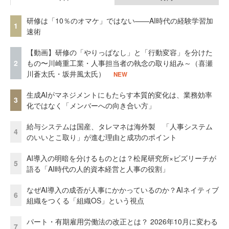
研修は「10％のオマケ」ではない——AI時代の経験学習加
1
速術
【動画】研修の「やりっぱなし」と「行動変容」を分けた
2
もの〜川崎重工業・人事担当者の執念の取り組み～（喜瀬
川蒼太氏・坂井風太氏）
NEW
生成AIがマネジメントにもたらす本質的変化は、業務効率
3
化ではなく「メンバーへの向き合い方」
給与システムは国産、タレマネは海外製 「人事システム
4
のいいとこ取り」が進む理由と成功のポイント
AI導入の明暗を分けるものとは？松尾研究所×ビズリーチが
5
語る「AI時代の人的資本経営と人事の役割」
なぜAI導入の成否が人事にかかっているのか？AIネイティブ
6
組織をつくる「組織OS」という視点
パート・有期雇用労働法の改正とは？ 2026年10月に変わる
7