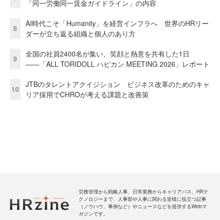
「同一労働同一賃金ガイドライン」の内容
AI時代こそ「Humanity」を経営インフラへ 世界のHRリー
8
ダーが立ち返る組織と個人のあり方
全国の社員2400名が集い、笑顔と熱意を共有した1日
9
――「ALL TORIDOLL ハピカン MEETING 2026」レポート
JTBのタレントアクイジション ビジネス改革のためのキャ
10
リア採用でCHROが考える課題と改善策
労務管理から戦略人事、日常業務からキャリアパス、HRテ
クノロジーまで、人事部や人事に関わる皆様に役立つ記事
（ノウハウ、事例など）やニュースなどを提供するWebマ
ガジンです。