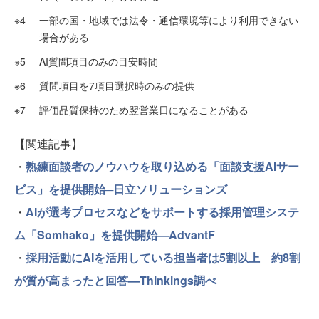
※4
一部の国・地域では法令・通信環境等により利用できない
場合がある
※5
AI質問項目のみの目安時間
※6
質問項目を7項目選択時のみの提供
※7
評価品質保持のため翌営業日になることがある
【関連記事】
・
熟練面談者のノウハウを取り込める「面談支援AIサー
ビス」を提供開始─日立ソリューションズ
・
AIが選考プロセスなどをサポートする採用管理システ
ム「Somhako」を提供開始—AdvantF
・
採用活動にAIを活用している担当者は5割以上 約8割
が質が高まったと回答—Thinkings調べ