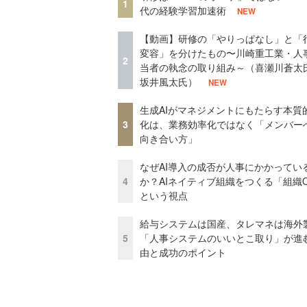
1
代の経験学習加速術
NEW
【動画】研修の「やりっぱなし」と「
変容」を分けたもの〜川崎重工業・人
2
当者の執念の取り組み～（喜瀬川蒼太
坂井風太氏）
NEW
生成AIがマネジメントにもたらす本質
3
化は、業務効率化ではなく「メンバー
向き合い方」
なぜAI導入の成否が人事にかかってい
4
か？AIネイティブ組織をつくる「組織
という視点
給与システムは国産、タレマネは海
5
「人事システムのいいとこ取り」が進
由と成功のポイント