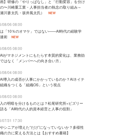
画】研修の「やりっぱなし」と「行動変容」を分け
の〜川崎重工業・人事担当者の執念の取り組み～
瀬川蒼太氏・坂井風太氏）
NEW
/08/06 08:00
は「10％のオマケ」ではない——AI時代の経験学
速術
NEW
/08/05 08:00
AIがマネジメントにもたらす本質的変化は、業務効
ではなく「メンバーへの向き合い方」
/08/04 08:00
AI導入の成否が人事にかかっているのか？AIネイテ
組織をつくる「組織OS」という視点
/08/03 08:00
導入の明暗を分けるものとは？松尾研究所×ビズリー
語る「AI時代の人的資本経営と人事の役割」
/07/31 17:30
やシニアが増えた“だけ”になっていないか？多様性
織の力に変える方法とは【おすすめ書籍】