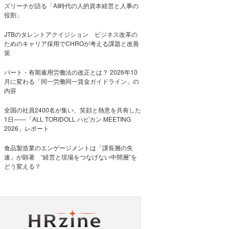
ズリーチが語る「AI時代の人的資本経営と人事の
役割」
JTBのタレントアクイジション ビジネス改革の
ためのキャリア採用でCHROが考える課題と改善
策
パート・有期雇用労働法の改正とは？ 2026年10
月に変わる「同一労働同一賃金ガイドライン」の
内容
全国の社員2400名が集い、笑顔と熱意を共有した
1日――「ALL TORIDOLL ハピカン MEETING
2026」レポート
食品製造業のエンゲージメントは「課長層の失
速」が顕著 “経営と現場をつなげない中間層”を
どう変える？