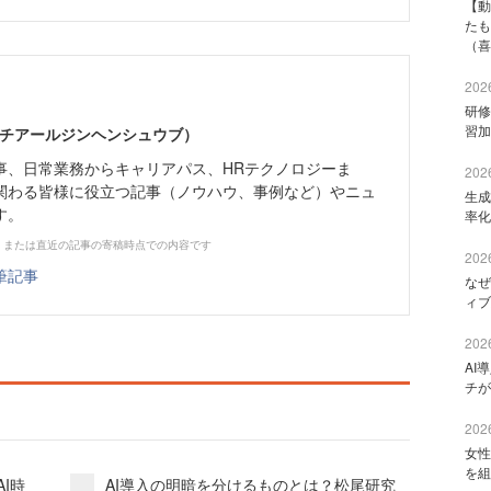
【動
たも
（喜
2026
研修
習加
エイチアールジンヘンシュウブ）
事、日常業務からキャリアパス、HRテクノロジーま
2026
関わる皆様に役立つ記事（ノウハウ、事例など）やニュ
生成
す。
率化
、または直近の記事の寄稿時点での内容です
2026
筆記事
なぜ
ィブ
2026
AI
チが
2026
女性
を組
I時
AI導入の明暗を分けるものとは？松尾研究