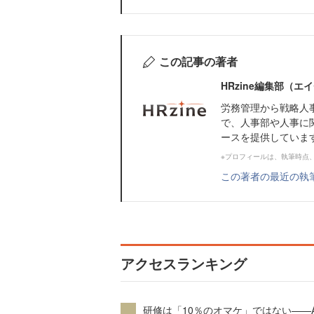
この記事の著者
HRzine編集部（
労務管理から戦略人
で、人事部や人事に
ースを提供していま
※プロフィールは、執筆時点
この著者の最近の執
アクセスランキング
研修は「10％のオマケ」ではない——A