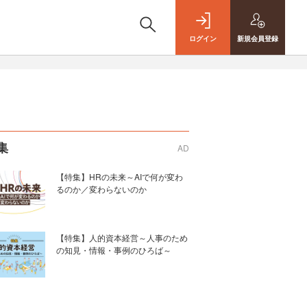
ログイン
新規
会員登録
集
AD
【特集】HRの未来～AIで何が変わ
るのか／変わらないのか
【特集】人的資本経営～人事のため
の知見・情報・事例のひろば～