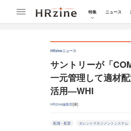
特集
ニュース
HRzineニュース
サントリーが「CO
一元管理して適材配
活用—WHI
HRzine編集部
[著]
配属・配置
タレントマネジメントシステム