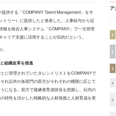
ア
同社が提供する「COMPANY Talent Management」をサ
ントリー）に提供したと発表した。人事給与から従
報を統合人事システム「COMPANY」で一元管理
1
キャリア支援に活用することが目的だという。
り。
2
と組織改革を推進
3
とに管理されていたタレントリストをCOMPANYで
とそれ以外の各部門の双方がそれぞれの権限に応じて
4
ようになる。双方で後継者育成状況を把握し、社内の
個の特性を活かした戦略的な人材発掘と人材育成を実
5