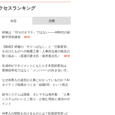
クセスランキング
今日
月間
研修は「10％のオマケ」ではない——AI時代の経
験学習加速術
NEW
【動画】研修の「やりっぱなし」と「行動変容」
を分けたもの〜川崎重工業・人事担当者の執念の
取り組み～（喜瀬川蒼太氏・坂井風太氏）
NEW
生成AIがマネジメントにもたらす本質的変化は、
業務効率化ではなく「メンバーへの向き合い方」
なぜAI導入の成否が人事にかかっているのか？AI
ネイティブ組織をつくる「組織OS」という視点
給与システムは国産、タレマネは海外製 「人事
システムのいいとこ取り」が進む理由と成功のポ
イント
AI導入の明暗を分けるものとは？松尾研究所×ビ