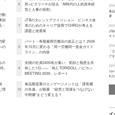
6
所×ビズリーチが語る「AI時代の人的資本経
2026
営と人事の役割」
食品
行動
著 
事担
JTBのタレントアクイジション ビジネス改
氏・
7
革のためのキャリア採用でCHROが考える
2026
課題と改善策
JT
キャ
的変
パート・有期雇用労働法の改正とは？ 2026
2026
への
8
年10月に変わる「同一労働同一賃金ガイド
「立
ライン」の内容
グを
るの
全国の社員2400名が集い、笑顔と熱意を共
2026
OS」
9
有した1日――「ALL TORIDOLL ハピカン
1o
MEETING 2026」レポート
れな
外製
食品製造業のエンゲージメントは「課長層
む理
10
の失速」が顕著 “経営と現場をつなげない
中間層”をどう変える？
イ