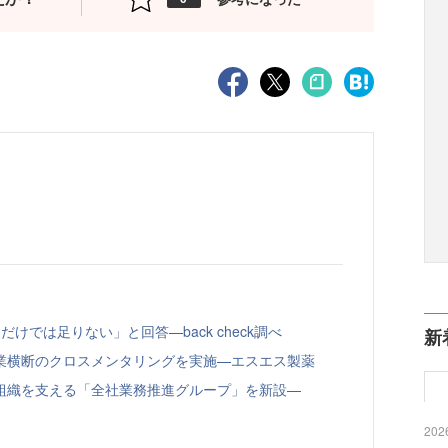
けでは足りない」と回答—back check調べ
新
業横断のクロスメンタリングを実施—エスエス製薬
組織を支える「全社業務推進グループ」を新設—
2026