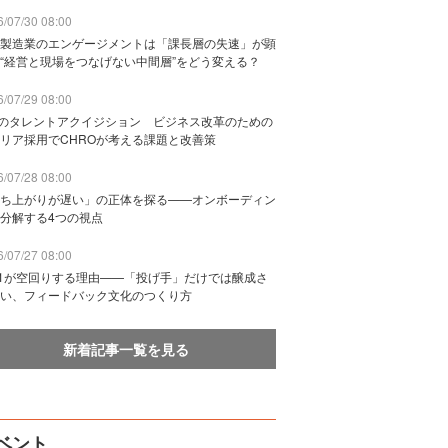
/07/30 08:00
製造業のエンゲージメントは「課長層の失速」が顕
“経営と現場をつなげない中間層”をどう変える？
/07/29 08:00
Bのタレントアクイジション ビジネス改革のための
リア採用でCHROが考える課題と改善策
/07/28 08:00
ち上がりが遅い」の正体を探る——オンボーディン
分解する4つの視点
/07/27 08:00
n1が空回りする理由——「投げ手」だけでは醸成さ
い、フィードバック文化のつくり方
新着記事一覧を見る
ベント