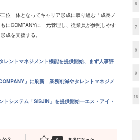
6
が三位一体となってキャリア形成に取り組む「成長ノ
もにCOMPANYに一元管理し、従業員が参照しやす
7
ア形成を支援する。
8
タレントマネジメント機能を提供開始、まず人事評
9
OMPANY」に刷新 業務削減やタレントマネジメ
10
トシステム「SISJIN」を提供開始—エス・アイ・
たか？
参考になった
0