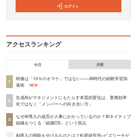
ログイン
アクセスランキング
今日
月間
研修は「10％のオマケ」ではない——AI時代の経験学習加
1
速術
NEW
生成AIがマネジメントにもたらす本質的変化は、業務効率
2
化ではなく「メンバーへの向き合い方」
なぜAI導入の成否が人事にかかっているのか？AIネイティブ
3
組織をつくる「組織OS」という視点
AI導入の明暗を分けるものとは？松尾研究所×ビズリーチが