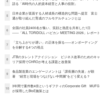
4
語る「AI時代の人的資本経営と人事の役割」
日本企業が直面する人材成長の構造的な問題へ提言 富士
5
通が取り組んだ育成のフルモデルチェンジとは
全国の社員2400名が集い、笑顔と熱意を共有した1日
6
――「ALL TORIDOLL ハピカン MEETING 2026」レポート
「立ち上がりが遅い」の正体を探る——オンボーディング
7
を分解する4つの視点
JTBのタレントアクイジション ビジネス改革のためのキャ
8
リア採用でCHROが考える課題と改善策
食品製造業のエンゲージメントは「課長層の失速」が顕
9
著 “経営と現場をつなげない中間層”をどう変える？
3年間で案件数4倍というギフティのCorporate Gift MUFG
10
が採用したBtoE施策とは