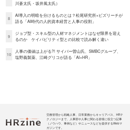
川蒼太氏・坂井風太氏）
AI導入の明暗を分けるものとは？松尾研究所×ビズリーチが
8
語る「AI時代の人的資本経営と人事の役割」
ジョブ型・スキル型の人材マネジメントはなぜ限界を迎え
9
るのか ケイパビリティ型との比較で読み解く違い
人事の価値は上がる?! サイバー曽山氏、SMBCグループ、
10
塩野義製薬、江崎グリコが語る「AI×HR」
労務管理から戦略人事、日常業務からキャリアパス、HRテ
クノロジーまで、人事部や人事に関わる皆様に役立つ記事
（ノウハウ、事例など）やニュースなどを提供するWebマ
ガジンです。