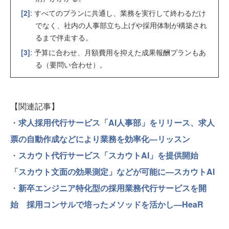
[2]
: すべてのプランに共通し、業務を実行して終わるだけ
でなく、社内の人事部立ち上げや採用体制が構築され
るまで伴走する。
[3]
: 予算に合わせ、月額費用を抑えた成果報酬プランもあ
る（要問い合わせ）。
【関連記事】
・
求人採用代行サービス「AI人事部」をリリース、求人
票の自動作成などにより業務を効率化―リッスン
・
スカウト代行サービス「スカウトAI」を提供開始
「スカウト文面の効果測定」などが可能に—スカウトAI
・
新卒エンジニア特化型の採用業務代行サービスを開
始 採用コンサルで培ったメソッドを活かし—HeaR