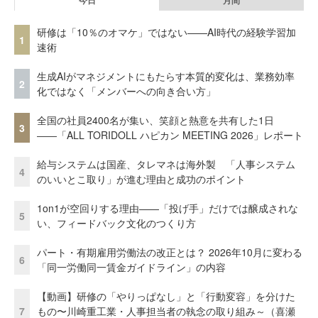
今日
月間
研修は「10％のオマケ」ではない——AI時代の経験学習加
1
速術
生成AIがマネジメントにもたらす本質的変化は、業務効率
2
化ではなく「メンバーへの向き合い方」
全国の社員2400名が集い、笑顔と熱意を共有した1日
3
――「ALL TORIDOLL ハピカン MEETING 2026」レポート
給与システムは国産、タレマネは海外製 「人事システム
4
のいいとこ取り」が進む理由と成功のポイント
1on1が空回りする理由——「投げ手」だけでは醸成されな
5
い、フィードバック文化のつくり方
パート・有期雇用労働法の改正とは？ 2026年10月に変わる
6
「同一労働同一賃金ガイドライン」の内容
【動画】研修の「やりっぱなし」と「行動変容」を分けた
7
もの〜川崎重工業・人事担当者の執念の取り組み～（喜瀬