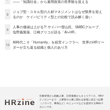
——「知識社会」から雇用政策の世界観を捉える
ジョブ型・スキル型の人材マネジメントはなぜ限界を迎え
8
るのか ケイパビリティ型との比較で読み解く違い
人事の価値は上がる?! サイバー曽山氏、SMBCグループ、
9
塩野義製薬、江崎グリコが語る「AI×HR」
AI時代こそ「Humanity」を経営インフラへ 世界のHRリー
10
ダーが立ち返る組織と個人のあり方
労務管理から戦略人事、日常業務からキャリアパス、HRテ
クノロジーまで、人事部や人事に関わる皆様に役立つ記事
（ノウハウ、事例など）やニュースなどを提供するWebマ
ガジンです。