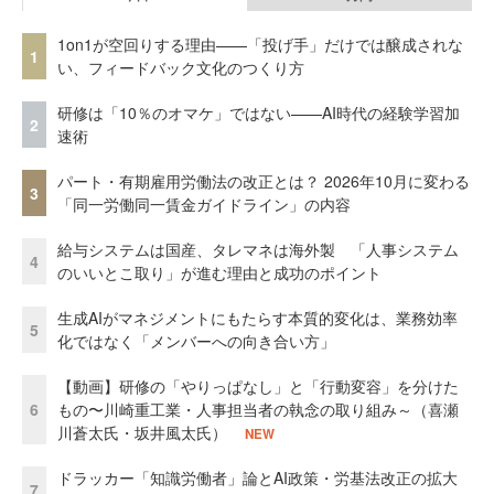
1on1が空回りする理由——「投げ手」だけでは醸成されな
1
い、フィードバック文化のつくり方
研修は「10％のオマケ」ではない——AI時代の経験学習加
2
速術
パート・有期雇用労働法の改正とは？ 2026年10月に変わる
3
「同一労働同一賃金ガイドライン」の内容
給与システムは国産、タレマネは海外製 「人事システム
4
のいいとこ取り」が進む理由と成功のポイント
生成AIがマネジメントにもたらす本質的変化は、業務効率
5
化ではなく「メンバーへの向き合い方」
【動画】研修の「やりっぱなし」と「行動変容」を分けた
6
もの〜川崎重工業・人事担当者の執念の取り組み～（喜瀬
川蒼太氏・坂井風太氏）
NEW
ドラッカー「知識労働者」論とAI政策・労基法改正の拡大
7