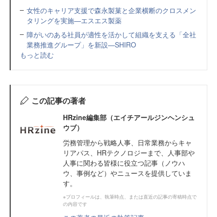
女性のキャリア支援で森永製菓と企業横断のクロスメン
タリングを実施—エスエス製薬
障がいのある社員が適性を活かして組織を支える「全社
業務推進グループ」を新設—SHIRO
もっと読む
この記事の著者
HRzine編集部（エイチアールジンヘンシュ
ウブ）
労務管理から戦略人事、日常業務からキャ
リアパス、HRテクノロジーまで、人事部や
人事に関わる皆様に役立つ記事（ノウハ
ウ、事例など）やニュースを提供していま
す。
※プロフィールは、執筆時点、または直近の記事の寄稿時点で
の内容です