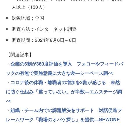
人以上（130人）
対象地域：全国
調査方法：インターネット調査
調査期間：2024年8月6日～8日
【関連記事】
・
企業の6割が360度評価を導入 フォローやフィードバ
ックの有無で実施意義に大きな差—シーベース調べ
・
コロナ後の休職・離職者の増加を3割が感じる 未然
に防ぐ仕組み「整っていない」が半数—エムステージ調
べ
・
組織・チーム内での課題解決をサポート 対話促進フ
レームワーク「職場のオバケ探し」を提供—NEWONE