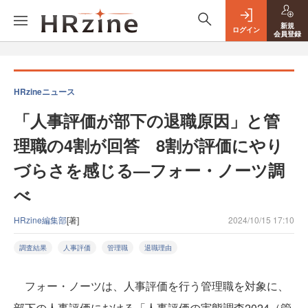
新規
ログイン
会員登録
HRzineニュース
「人事評価が部下の退職原因」と管
理職の4割が回答 8割が評価にやり
づらさを感じる—フォー・ノーツ調
べ
HRzine編集部
[著]
2024/10/15 17:10
調査結果
人事評価
管理職
退職理由
フォー・ノーツは、人事評価を行う管理職を対象に、
部下の人事評価における「人事評価の実態調査2024（管