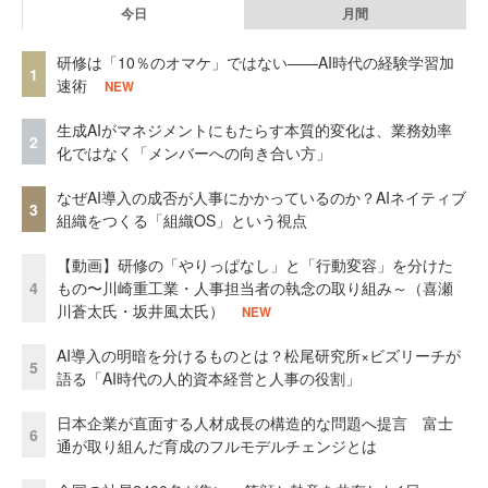
今日
月間
研修は「10％のオマケ」ではない——AI時代の経験学習加
1
速術
NEW
生成AIがマネジメントにもたらす本質的変化は、業務効率
2
化ではなく「メンバーへの向き合い方」
なぜAI導入の成否が人事にかかっているのか？AIネイティブ
3
組織をつくる「組織OS」という視点
【動画】研修の「やりっぱなし」と「行動変容」を分けた
4
もの〜川崎重工業・人事担当者の執念の取り組み～（喜瀬
川蒼太氏・坂井風太氏）
NEW
AI導入の明暗を分けるものとは？松尾研究所×ビズリーチが
5
語る「AI時代の人的資本経営と人事の役割」
日本企業が直面する人材成長の構造的な問題へ提言 富士
6
通が取り組んだ育成のフルモデルチェンジとは