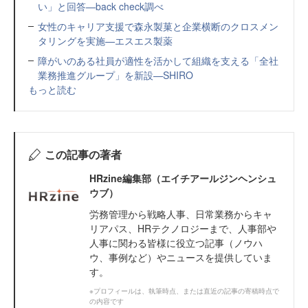
い」と回答—back check調べ
女性のキャリア支援で森永製菓と企業横断のクロスメン
タリングを実施—エスエス製薬
障がいのある社員が適性を活かして組織を支える「全社
業務推進グループ」を新設—SHIRO
もっと読む
この記事の著者
HRzine編集部（エイチアールジンヘンシュ
ウブ）
労務管理から戦略人事、日常業務からキャ
リアパス、HRテクノロジーまで、人事部や
人事に関わる皆様に役立つ記事（ノウハ
ウ、事例など）やニュースを提供していま
す。
※プロフィールは、執筆時点、または直近の記事の寄稿時点で
の内容です