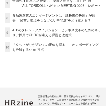
全国の社員2400名が集い、笑顔と熱意を共有した1日
7
――「ALL TORIDOLL ハピカン MEETING 2026」レポート
食品製造業のエンゲージメントは「課長層の失速」が顕
8
著 “経営と現場をつなげない中間層”をどう変える？
JTBのタレントアクイジション ビジネス改革のためのキャ
9
リア採用でCHROが考える課題と改善策
「立ち上がりが遅い」の正体を探る——オンボーディング
10
を分解する4つの視点
労務管理から戦略人事、日常業務からキャリアパス、HRテ
クノロジーまで、人事部や人事に関わる皆様に役立つ記事
（ノウハウ、事例など）やニュースなどを提供するWebマ