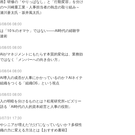
画】研修の「やりっぱなし」と「行動変容」を分け
の〜川崎重工業・人事担当者の執念の取り組み～
瀬川蒼太氏・坂井風太氏）
/08/06 08:00
は「10％のオマケ」ではない——AI時代の経験学
速術
/08/05 08:00
AIがマネジメントにもたらす本質的変化は、業務効
ではなく「メンバーへの向き合い方」
/08/04 08:00
AI導入の成否が人事にかかっているのか？AIネイテ
組織をつくる「組織OS」という視点
/08/03 08:00
導入の明暗を分けるものとは？松尾研究所×ビズリー
語る「AI時代の人的資本経営と人事の役割」
/07/31 17:30
やシニアが増えた“だけ”になっていないか？多様性
織の力に変える方法とは【おすすめ書籍】