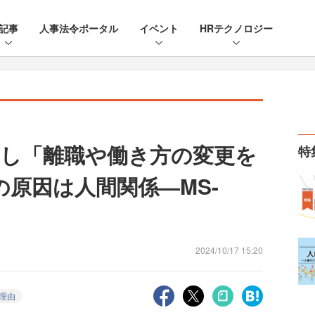
記事
人事法令ポータル
イベント
HRテクノロジー
し「離職や働き方の変更を
特
の原因は人間関係—MS-
2024/10/17 15:20
理由