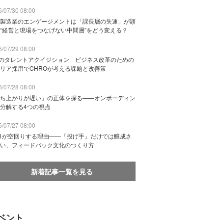
/07/30 08:00
製造業のエンゲージメントは「課長層の失速」が顕
“経営と現場をつなげない中間層”をどう変える？
/07/29 08:00
Bのタレントアクイジション ビジネス改革のための
リア採用でCHROが考える課題と改善策
/07/28 08:00
ち上がりが遅い」の正体を探る——オンボーディン
分解する4つの視点
/07/27 08:00
n1が空回りする理由——「投げ手」だけでは醸成さ
い、フィードバック文化のつくり方
新着記事一覧を見る
ベント