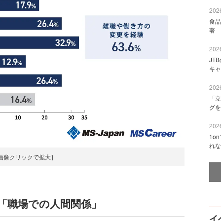
2026
食品
著 
2026
JT
キャ
2026
「立
グを
2026
1o
れな
画像クリックで拡大］
「職場での人間関係」
イ