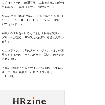
を分けたもの〜川崎重工業・人事担当者の執念の
取り組み～（喜瀬川蒼太氏・坂井風太氏）
全国の社員2400名が集い、笑顔と熱意を共有した
1日――「ALL TORIDOLL ハピカン MEETING
2026」レポート
AI導入の明暗を分けるものとは？松尾研究所×ビ
ズリーチが語る「AI時代の人的資本経営と人事の
役割」
ジョブ型・スキル型の人材マネジメントはなぜ限
界を迎えるのか ケイパビリティ型との比較で読
み解く違い
人事の価値は上がる?! サイバー曽山氏、SMBCグ
ループ、塩野義製薬、江崎グリコが語る
「AI×HR」