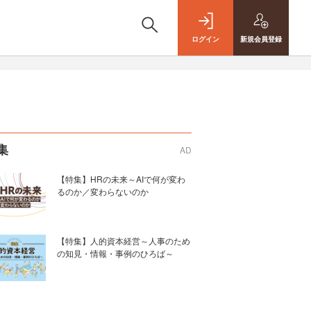
ログイン
新規
会員登録
集
AD
【特集】HRの未来～AIで何が変わ
るのか／変わらないのか
【特集】人的資本経営～人事のため
の知見・情報・事例のひろば～