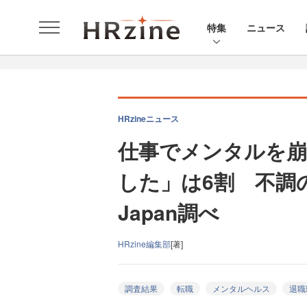
特集
ニュース
HRzineニュース
仕事でメンタルを崩
した」は6割 不調
Japan調べ
HRzine編集部
[著]
調査結果
転職
メンタルヘルス
退職