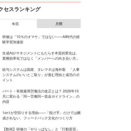
クセスランキング
今日
月間
研修は「10％のオマケ」ではない——AI時代の経
験学習加速術
生成AIがマネジメントにもたらす本質的変化は、
業務効率化ではなく「メンバーへの向き合い方」
給与システムは国産、タレマネは海外製 「人事
システムのいいとこ取り」が進む理由と成功のポ
イント
パート・有期雇用労働法の改正とは？ 2026年10
月に変わる「同一労働同一賃金ガイドライン」の
内容
1on1が空回りする理由——「投げ手」だけでは醸
成されない、フィードバック文化のつくり方
【動画】研修の「やりっぱなし」と「行動変容」