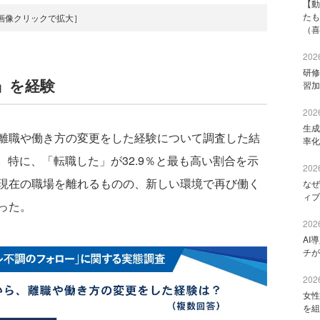
【動
たも
画像クリックで拡大］
（喜
2026
研修
」を経験
習加
2026
生成
離職や働き方の変更をした経験について調査した結
率化
。特に、「転職した」が32.9％と最も高い割合を示
2026
現在の職場を離れるものの、新しい環境で再び働く
なぜ
ィブ
った。
2026
AI
チが
2026
女性
を組