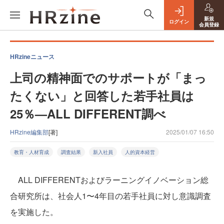
新規
ログイン
会員登録
HRzineニュース
上司の精神面でのサポートが「まっ
たくない」と回答した若手社員は
25％—ALL DIFFERENT調べ
HRzine編集部
[著]
2025/01/07 16:50
教育・人材育成
調査結果
新入社員
人的資本経営
ALL DIFFERENTおよびラーニングイノベーション総
合研究所は、社会人1〜4年目の若手社員に対し意識調査
を実施した。