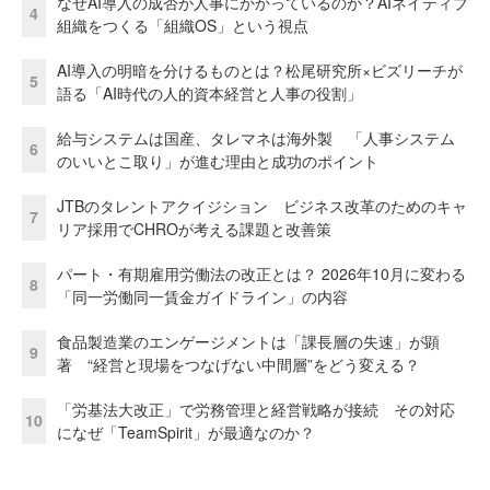
なぜAI導入の成否が人事にかかっているのか？AIネイティブ
4
組織をつくる「組織OS」という視点
AI導入の明暗を分けるものとは？松尾研究所×ビズリーチが
5
語る「AI時代の人的資本経営と人事の役割」
給与システムは国産、タレマネは海外製 「人事システム
6
のいいとこ取り」が進む理由と成功のポイント
JTBのタレントアクイジション ビジネス改革のためのキャ
7
リア採用でCHROが考える課題と改善策
パート・有期雇用労働法の改正とは？ 2026年10月に変わる
8
「同一労働同一賃金ガイドライン」の内容
食品製造業のエンゲージメントは「課長層の失速」が顕
9
著 “経営と現場をつなげない中間層”をどう変える？
「労基法大改正」で労務管理と経営戦略が接続 その対応
10
になぜ「TeamSpirit」が最適なのか？