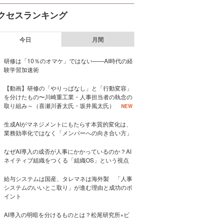
クセスランキング
今日
月間
研修は「10％のオマケ」ではない——AI時代の経
験学習加速術
【動画】研修の「やりっぱなし」と「行動変容」
を分けたもの〜川崎重工業・人事担当者の執念の
取り組み～（喜瀬川蒼太氏・坂井風太氏）
NEW
生成AIがマネジメントにもたらす本質的変化は、
業務効率化ではなく「メンバーへの向き合い方」
なぜAI導入の成否が人事にかかっているのか？AI
ネイティブ組織をつくる「組織OS」という視点
給与システムは国産、タレマネは海外製 「人事
システムのいいとこ取り」が進む理由と成功のポ
イント
AI導入の明暗を分けるものとは？松尾研究所×ビ