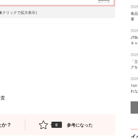
2026
像クリックで拡大表示］
食品
著 
2026
JT
キャ
2026
「立
グを
2026
1o
れな
調査
たか？
参考になった
0
イ