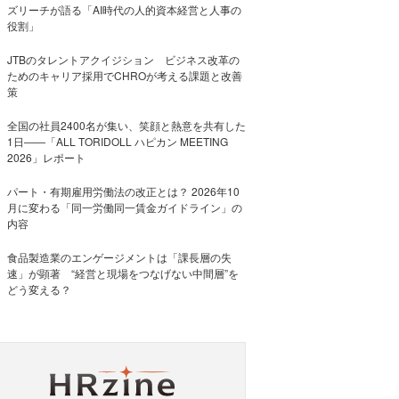
ズリーチが語る「AI時代の人的資本経営と人事の
役割」
JTBのタレントアクイジション ビジネス改革の
ためのキャリア採用でCHROが考える課題と改善
策
全国の社員2400名が集い、笑顔と熱意を共有した
1日――「ALL TORIDOLL ハピカン MEETING
2026」レポート
パート・有期雇用労働法の改正とは？ 2026年10
月に変わる「同一労働同一賃金ガイドライン」の
内容
食品製造業のエンゲージメントは「課長層の失
速」が顕著 “経営と現場をつなげない中間層”を
どう変える？