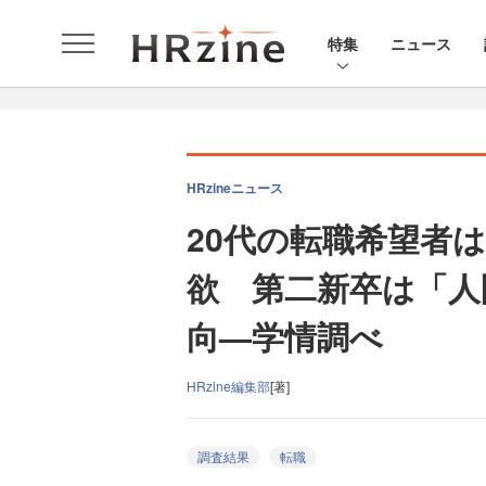
特集
ニュース
HRzineニュース
20代の転職希望者
欲 第二新卒は「人
向—学情調べ
HRzine編集部
[著]
調査結果
転職