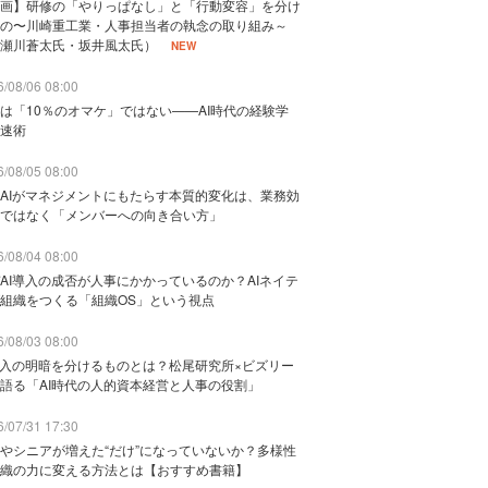
画】研修の「やりっぱなし」と「行動変容」を分け
の〜川崎重工業・人事担当者の執念の取り組み～
瀬川蒼太氏・坂井風太氏）
NEW
/08/06 08:00
は「10％のオマケ」ではない——AI時代の経験学
速術
/08/05 08:00
AIがマネジメントにもたらす本質的変化は、業務効
ではなく「メンバーへの向き合い方」
/08/04 08:00
AI導入の成否が人事にかかっているのか？AIネイテ
組織をつくる「組織OS」という視点
/08/03 08:00
導入の明暗を分けるものとは？松尾研究所×ビズリー
語る「AI時代の人的資本経営と人事の役割」
/07/31 17:30
やシニアが増えた“だけ”になっていないか？多様性
織の力に変える方法とは【おすすめ書籍】