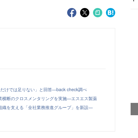
けでは足りない」と回答—back check調べ
業横断のクロスメンタリングを実施—エスエス製薬
組織を支える「全社業務推進グループ」を新設—