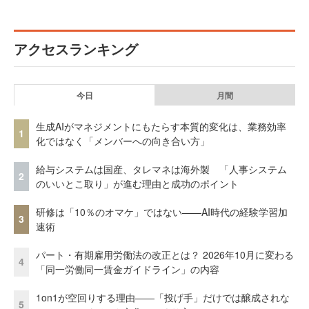
アクセスランキング
今日
月間
生成AIがマネジメントにもたらす本質的変化は、業務効率
1
化ではなく「メンバーへの向き合い方」
給与システムは国産、タレマネは海外製 「人事システム
2
のいいとこ取り」が進む理由と成功のポイント
研修は「10％のオマケ」ではない——AI時代の経験学習加
3
速術
パート・有期雇用労働法の改正とは？ 2026年10月に変わる
4
「同一労働同一賃金ガイドライン」の内容
1on1が空回りする理由——「投げ手」だけでは醸成されな
5