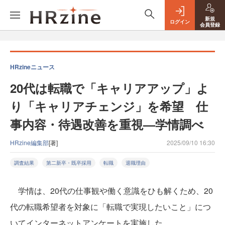
新規
ログイン
会員登録
HRzineニュース
20代は転職で「キャリアアップ」よ
り「キャリアチェンジ」を希望 仕
事内容・待遇改善を重視—学情調べ
HRzine編集部
[著]
2025/09/10 16:30
調査結果
第二新卒・既卒採用
転職
退職理由
学情は、20代の仕事観や働く意識をひも解くため、20
代の転職希望者を対象に「転職で実現したいこと」につ
いてインターネットアンケートを実施した。