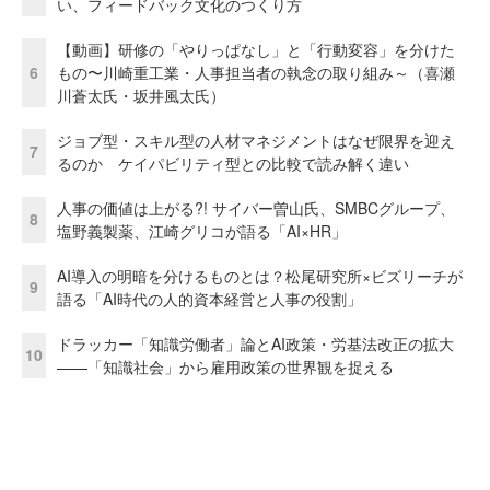
い、フィードバック文化のつくり方
【動画】研修の「やりっぱなし」と「行動変容」を分けた
6
もの〜川崎重工業・人事担当者の執念の取り組み～（喜瀬
川蒼太氏・坂井風太氏）
ジョブ型・スキル型の人材マネジメントはなぜ限界を迎え
7
るのか ケイパビリティ型との比較で読み解く違い
人事の価値は上がる?! サイバー曽山氏、SMBCグループ、
8
塩野義製薬、江崎グリコが語る「AI×HR」
AI導入の明暗を分けるものとは？松尾研究所×ビズリーチが
9
語る「AI時代の人的資本経営と人事の役割」
ドラッカー「知識労働者」論とAI政策・労基法改正の拡大
10
——「知識社会」から雇用政策の世界観を捉える