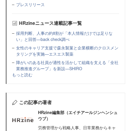
プレスリリース
HRzineニュース連載記事一覧
採用判断、人事の約8割が「本人情報だけでは足りな
い」と回答—back check調べ
女性のキャリア支援で森永製菓と企業横断のクロスメン
タリングを実施—エスエス製薬
障がいのある社員が適性を活かして組織を支える「全社
業務推進グループ」を新設—SHIRO
もっと読む
この記事の著者
HRzine編集部（エイチアールジンヘンシュ
ウブ）
労務管理から戦略人事、日常業務からキャ