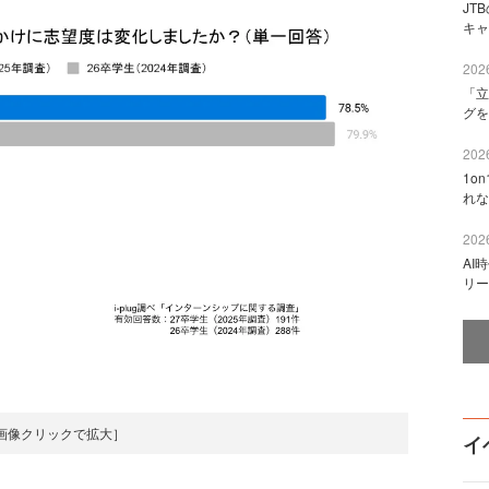
JT
キャ
2026
「立
グを
2026
1o
れな
2026
AI
リー
画像クリックで拡大］
イ