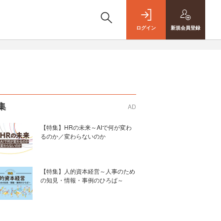
ログイン
新規
会員登録
集
AD
【特集】HRの未来～AIで何が変わ
るのか／変わらないのか
【特集】人的資本経営～人事のため
の知見・情報・事例のひろば～