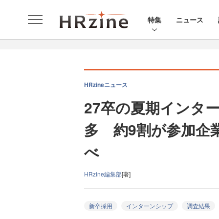
特集
ニュース
HRzineニュース
27卒の夏期インタ
多 約9割が参加企業
べ
HRzine編集部
[著]
新卒採用
インターンシップ
調査結果