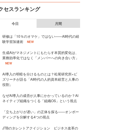
クセスランキング
今日
月間
研修は「10％のオマケ」ではない——AI時代の経
験学習加速術
NEW
生成AIがマネジメントにもたらす本質的変化は、
業務効率化ではなく「メンバーへの向き合い方」
NEW
AI導入の明暗を分けるものとは？松尾研究所×ビ
ズリーチが語る「AI時代の人的資本経営と人事の
役割」
なぜAI導入の成否が人事にかかっているのか？AI
ネイティブ組織をつくる「組織OS」という視点
「立ち上がりが遅い」の正体を探る——オンボー
ディングを分解する4つの視点
JTBのタレントアクイジション ビジネス改革の