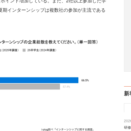
1ポイント増加している。また、2社以上参加した学
、夏期インターンシップは複数社の参加が主流である
新
2026
研修