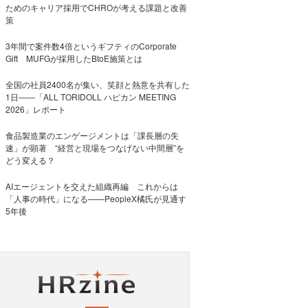
ためのキャリア採用でCHROが考える課題と改善
策
3年間で案件数4倍というギフティのCorporate
Gift MUFGが採用したBtoE施策とは
全国の社員2400名が集い、笑顔と熱意を共有した
1日――「ALL TORIDOLL ハピカン MEETING
2026」レポート
食品製造業のエンゲージメントは「課長層の失
速」が顕著 “経営と現場をつなげない中間層”を
どう変える？
AIエージェントを交えた組織再編 これからは
「人事の時代」になる——PeopleX橘氏が見通す
5年後