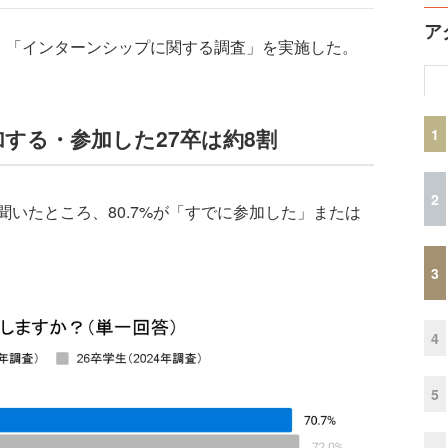
ア
象に、「インターンシップに関する調査」を実施した。
する・参加した27卒は約8割
1
2
いたところ、80.7%が「すでに参加した」または
。
3
4
5