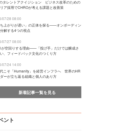
Bのタレントアクイジション ビジネス改革のための
リア採用でCHROが考える課題と改善策
/07/28 08:00
ち上がりが遅い」の正体を探る——オンボーディン
分解する4つの視点
/07/27 08:00
n1が空回りする理由——「投げ手」だけでは醸成さ
い、フィードバック文化のつくり方
/07/24 14:00
時代こそ「Humanity」を経営インフラへ 世界のHR
ダーが立ち返る組織と個人のあり方
新着記事一覧を見る
ベント