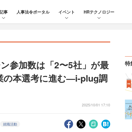
記事
人事法令ポータル
イベント
HRテクノロジー
ーン参加数は「2〜5社」が最
特
の本選考に進む—i-plug調
2025/10/01 17:10
就職活動