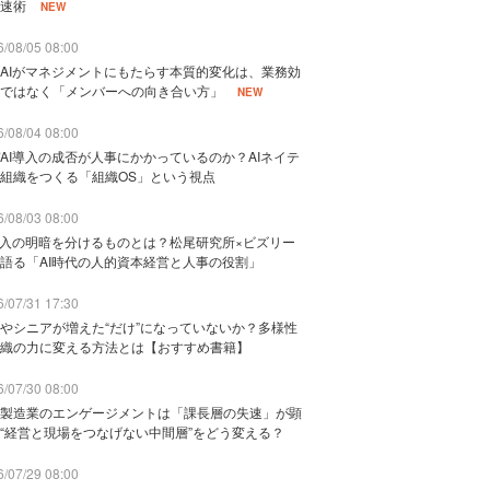
速術
NEW
/08/05 08:00
AIがマネジメントにもたらす本質的変化は、業務効
ではなく「メンバーへの向き合い方」
NEW
/08/04 08:00
AI導入の成否が人事にかかっているのか？AIネイテ
組織をつくる「組織OS」という視点
/08/03 08:00
導入の明暗を分けるものとは？松尾研究所×ビズリー
語る「AI時代の人的資本経営と人事の役割」
/07/31 17:30
やシニアが増えた“だけ”になっていないか？多様性
織の力に変える方法とは【おすすめ書籍】
/07/30 08:00
製造業のエンゲージメントは「課長層の失速」が顕
“経営と現場をつなげない中間層”をどう変える？
/07/29 08:00