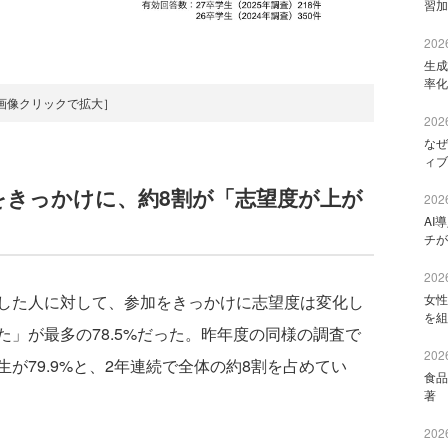
習加
2026
生成
率化
画像クリックで拡大］
2026
なぜ
ィブ
をきっかけに、約8割が「志望度が上が
2026
AI
チが
2026
女性
した人に対して、参加をきっかけに志望度は変化し
を組
」が最多の78.5%だった。昨年度の同様の調査で
2026
が79.9%と、2年連続で全体の約8割を占めてい
食品
著 
2026