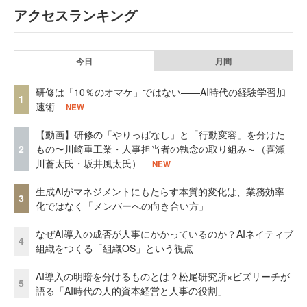
アクセスランキング
今日
月間
研修は「10％のオマケ」ではない——AI時代の経験学習加
1
速術
NEW
【動画】研修の「やりっぱなし」と「行動変容」を分けた
2
もの〜川崎重工業・人事担当者の執念の取り組み～（喜瀬
川蒼太氏・坂井風太氏）
NEW
生成AIがマネジメントにもたらす本質的変化は、業務効率
3
化ではなく「メンバーへの向き合い方」
なぜAI導入の成否が人事にかかっているのか？AIネイティブ
4
組織をつくる「組織OS」という視点
AI導入の明暗を分けるものとは？松尾研究所×ビズリーチが
5
語る「AI時代の人的資本経営と人事の役割」