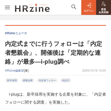
新規
ログイン
会員登録
HRzineニュース
内定式までに行うフォローは「内定
者懇親会」、開催後は「定期的な連
絡」が最多—i-plug調べ
HRzine編集部
[著]
2025/10/16 15:20
新卒採用
調査結果
内定者フォロー
内定式
i-plugは、新卒採用を実施する企業を対象に、「内定者
フォローに関する調査」を実施した。