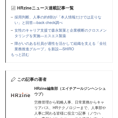
HRzineニュース連載記事一覧
採用判断、人事の約8割が「本人情報だけでは足りな
い」と回答—back check調べ
女性のキャリア支援で森永製菓と企業横断のクロスメン
タリングを実施—エスエス製薬
障がいのある社員が適性を活かして組織を支える「全社
業務推進グループ」を新設—SHIRO
もっと読む
この記事の著者
HRzine編集部（エイチアールジンヘンシュ
ウブ）
労務管理から戦略人事、日常業務からキャ
リアパス、HRテクノロジーまで、人事部や
人事に関わる皆様に役立つ記事（ノウハ