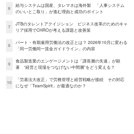
給与システムは国産、タレマネは海外製 「人事システム
6
のいいとこ取り」が進む理由と成功のポイント
JTBのタレントアクイジション ビジネス改革のためのキャ
7
リア採用でCHROが考える課題と改善策
パート・有期雇用労働法の改正とは？ 2026年10月に変わる
8
「同一労働同一賃金ガイドライン」の内容
食品製造業のエンゲージメントは「課長層の失速」が顕
9
著 “経営と現場をつなげない中間層”をどう変える？
「労基法大改正」で労務管理と経営戦略が接続 その対応
10
になぜ「TeamSpirit」が最適なのか？