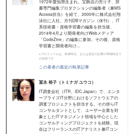
1972年愛知県生まれ。宝飾店の売り子、辞
書専門編集プロダクションの編集者（兼MS
Access担当）を経て、2000年に株式会社翔
泳社に入社。月刊DBマガジン（休刊）、IT
系技術書・資格学習書の編集を担当後、
2014年4月より開発者向けWebメディア
「CodeZine」の編集に参加。その後、資格
学習書と開発者向け...
※プロフィールは、執筆時点、または直近の記事の寄稿時点で
の内容です
この著者の最近の執筆記事
冨永 裕子（トミナガ ユウコ）
IT調査会社（ITR、IDC Japan）で、エンタ
ープライズIT分野におけるソフトウエアの
調査プロジェクトを担当する。その傍らIT
コンサルタントとして、ユーザー企業を対
象としたITマネジメント領域を中心とした
コンサルティングプロジェクトを経験。現
在はフリーランスのITアナリスト兼ITコン