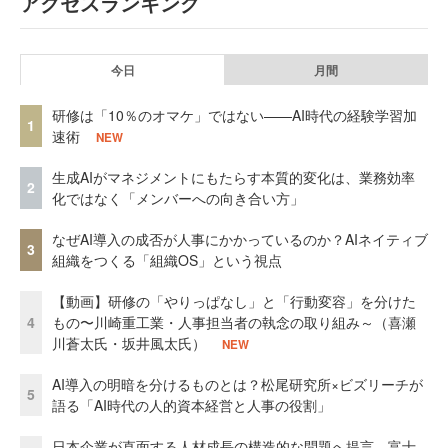
アクセスランキング
今日
月間
研修は「10％のオマケ」ではない——AI時代の経験学習加
1
速術
NEW
生成AIがマネジメントにもたらす本質的変化は、業務効率
2
化ではなく「メンバーへの向き合い方」
なぜAI導入の成否が人事にかかっているのか？AIネイティブ
3
組織をつくる「組織OS」という視点
【動画】研修の「やりっぱなし」と「行動変容」を分けた
4
もの〜川崎重工業・人事担当者の執念の取り組み～（喜瀬
川蒼太氏・坂井風太氏）
NEW
AI導入の明暗を分けるものとは？松尾研究所×ビズリーチが
5
語る「AI時代の人的資本経営と人事の役割」
日本企業が直面する人材成長の構造的な問題へ提言 富士