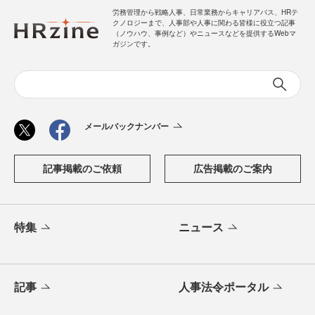
労務管理から戦略人事、日常業務からキャリアパス、HRテ
クノロジーまで、人事部や人事に関わる皆様に役立つ記事
（ノウハウ、事例など）やニュースなどを提供するWebマ
ガジンです。
メールバックナンバー
記事掲載のご依頼
広告掲載のご案内
特集
ニュース
記事
人事法令ポータル