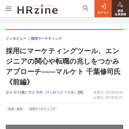
新規
ログイン
会員登録
インタビュー ｜採用マーケティング
採用にマーケティングツール、エン
ジニアの関心や転職の兆しをつかみ
アプローチ――マルケト 千葉修司氏
《前編》
冨永 裕子
[著] /
市古 明典（IT人材ラボ ラボ長）
[聞]
更新日: 2019/02/22
公開日: 2019/02/21
採用・雇用
採用マーケティング