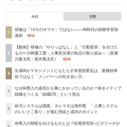
今日
月間
研修は「10％のオマケ」ではない——AI時代の経験学習加
1
速術
NEW
【動画】研修の「やりっぱなし」と「行動変容」を分けた
2
もの〜川崎重工業・人事担当者の執念の取り組み～（喜瀬
川蒼太氏・坂井風太氏）
NEW
生成AIがマネジメントにもたらす本質的変化は、業務効率
3
化ではなく「メンバーへの向き合い方」
なぜAI導入の成否が人事にかかっているのか？AIネイティブ
4
組織をつくる「組織OS」という視点
給与システムは国産、タレマネは海外製 「人事システム
5
のいいとこ取り」が進む理由と成功のポイント
AI導入の明暗を分けるものとは？松尾研究所×ビズリーチが
6