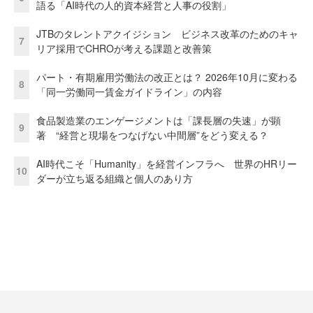
語る「AI時代の人的資本経営と人事の役割」
JTBのタレントアクイジション ビジネス改革のためのキャ
7
リア採用でCHROが考える課題と改善策
パート・有期雇用労働法の改正とは？ 2026年10月に変わる
8
「同一労働同一賃金ガイドライン」の内容
食品製造業のエンゲージメントは「課長層の失速」が顕
9
著 “経営と現場をつなげない中間層”をどう変える？
AI時代こそ「Humanity」を経営インフラへ 世界のHRリー
10
ダーが立ち返る組織と個人のあり方