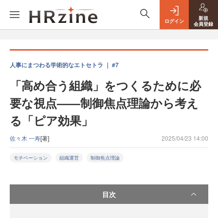
新規
ログイン
会員登録
人事にまつわる学術的なエトセトラ ｜ #7
「高め合う組織」をつくるために必
要な視点——制御焦点理論から考え
る「ピア効果」
佐々木 一寿
[著]
2025/04/23 14:00
モチベーション
組織運営
制御焦点理論
目次