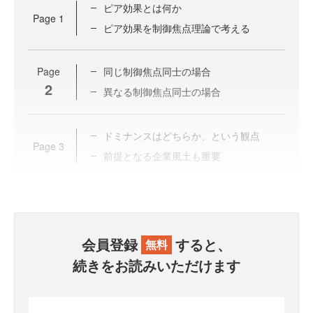
ピア効果とは何か
Page
1
ピア効果を制御焦点理論で考える
Page
同じ制御焦点同士の場合
2
異なる制御焦点同士の場合
ドミナンスはどちらか、という観点
Page
3
前提となる企業風土も重要
会員登録
すると、
無料
続きをお読みいただけます