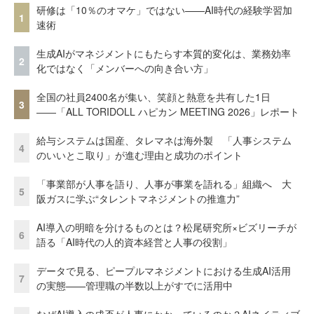
研修は「10％のオマケ」ではない——AI時代の経験学習加
1
速術
生成AIがマネジメントにもたらす本質的変化は、業務効率
2
化ではなく「メンバーへの向き合い方」
全国の社員2400名が集い、笑顔と熱意を共有した1日
3
――「ALL TORIDOLL ハピカン MEETING 2026」レポート
給与システムは国産、タレマネは海外製 「人事システム
4
のいいとこ取り」が進む理由と成功のポイント
「事業部が人事を語り、人事が事業を語れる」組織へ 大
5
阪ガスに学ぶ“タレントマネジメントの推進力”
AI導入の明暗を分けるものとは？松尾研究所×ビズリーチが
6
語る「AI時代の人的資本経営と人事の役割」
データで見る、ピープルマネジメントにおける生成AI活用
7
の実態——管理職の半数以上がすでに活用中