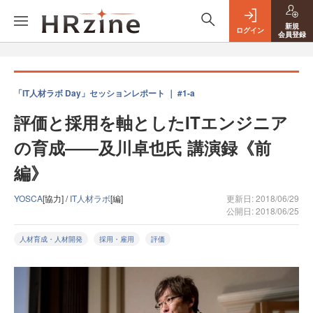
新規
ログイン
会員登録
「IT人材ラボ Day」セッションレポート ｜ #1-a
評価と採用を軸としたITエンジニア
の育成――及川卓也氏 講演録《前
編》
YOSCA
[協力] /
IT人材ラボ
[編]
更新日: 2018/06/29
公開日: 2018/06/25
人材育成・人材開発
採用・雇用
評価