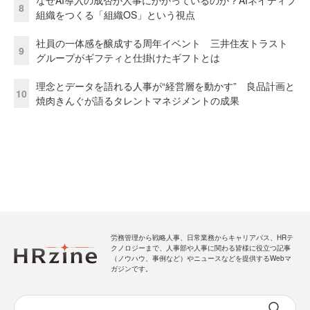
なぜAI導入の成否が人事にかかっているのか？AIネイティブ
8
組織をつくる「組織OS」という視点
社員の一体感を醸成する周年イベント 三井住友トラスト
9
グループがギフティと仕掛けたギフトとは
理念とデータを語れる人事が“経営層を動かす” 良品計画と
10
焼肉きんぐが語るタレントマネジメントの成果
労務管理から戦略人事、日常業務からキャリアパス、HRテ
クノロジーまで、人事部や人事に関わる皆様に役立つ記事
（ノウハウ、事例など）やニュースなどを提供するWebマ
ガジンです。