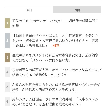
今日
月間
研修は「10％のオマケ」ではない——AI時代の経験学習加
1
速術
【動画】研修の「やりっぱなし」と「行動変容」を分けた
2
もの〜川崎重工業・人事担当者の執念の取り組み～（喜瀬
川蒼太氏・坂井風太氏）
NEW
生成AIがマネジメントにもたらす本質的変化は、業務効率
3
化ではなく「メンバーへの向き合い方」
なぜAI導入の成否が人事にかかっているのか？AIネイティブ
4
組織をつくる「組織OS」という視点
AI導入の明暗を分けるものとは？松尾研究所×ビズリーチが
5
語る「AI時代の人的資本経営と人事の役割」
給与システムは国産、タレマネは海外製 「人事システム
6
のいいとこ取り」が進む理由と成功のポイント