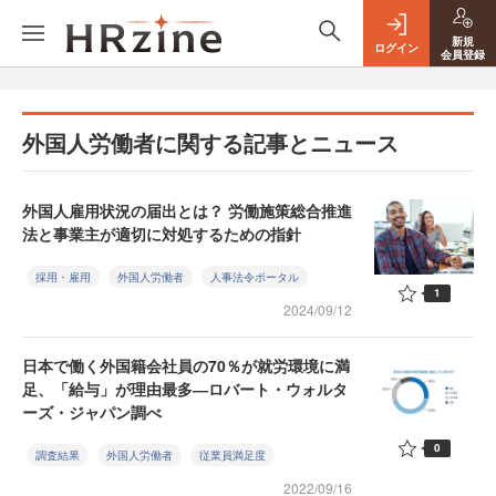
新規
ログイン
会員登録
外国人労働者に関する記事とニュース
外国人雇用状況の届出とは？ 労働施策総合推進
法と事業主が適切に対処するための指針
採用・雇用
外国人労働者
人事法令ポータル
1
2024/09/12
日本で働く外国籍会社員の70％が就労環境に満
足、「給与」が理由最多―ロバート・ウォルタ
ーズ・ジャパン調べ
0
調査結果
外国人労働者
従業員満足度
2022/09/16