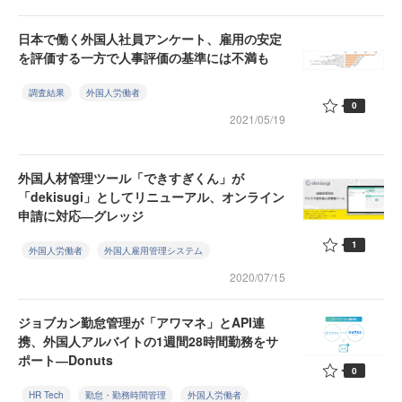
日本で働く外国人社員アンケート、雇用の安定
を評価する一方で人事評価の基準には不満も
調査結果
外国人労働者
0
2021/05/19
外国人材管理ツール「できすぎくん」が
「dekisugi」としてリニューアル、オンライン
申請に対応―グレッジ
1
外国人労働者
外国人雇用管理システム
2020/07/15
ジョブカン勤怠管理が「アワマネ」とAPI連
携、外国人アルバイトの1週間28時間勤務をサ
ポート―Donuts
0
HR Tech
勤怠・勤務時間管理
外国人労働者