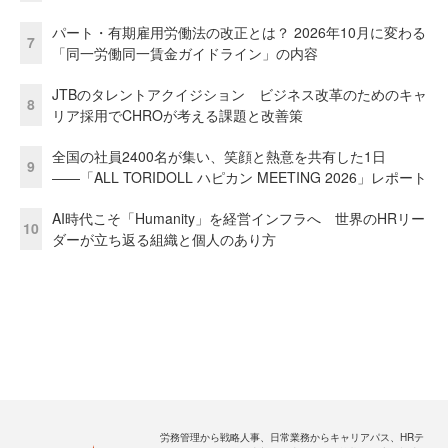
パート・有期雇用労働法の改正とは？ 2026年10月に変わる
7
「同一労働同一賃金ガイドライン」の内容
JTBのタレントアクイジション ビジネス改革のためのキャ
8
リア採用でCHROが考える課題と改善策
全国の社員2400名が集い、笑顔と熱意を共有した1日
9
――「ALL TORIDOLL ハピカン MEETING 2026」レポート
AI時代こそ「Humanity」を経営インフラへ 世界のHRリー
10
ダーが立ち返る組織と個人のあり方
労務管理から戦略人事、日常業務からキャリアパス、HRテ