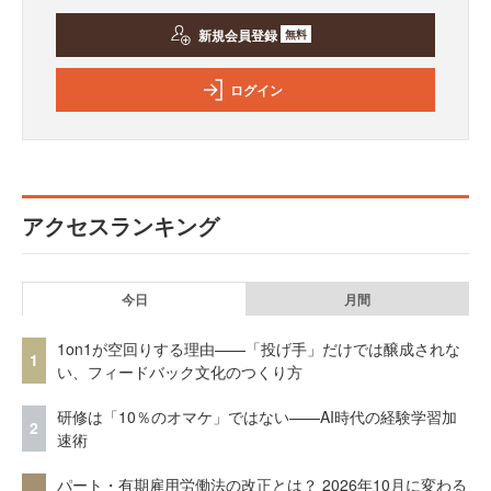
新規会員登録
無料
ログイン
アクセスランキング
今日
月間
1on1が空回りする理由——「投げ手」だけでは醸成されな
1
い、フィードバック文化のつくり方
研修は「10％のオマケ」ではない——AI時代の経験学習加
2
速術
パート・有期雇用労働法の改正とは？ 2026年10月に変わる