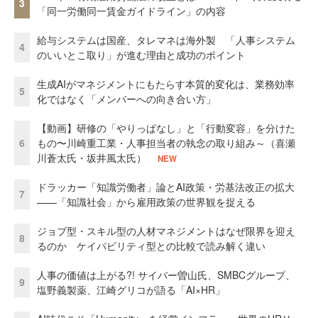
3
「同一労働同一賃金ガイドライン」の内容
給与システムは国産、タレマネは海外製 「人事システム
4
のいいとこ取り」が進む理由と成功のポイント
生成AIがマネジメントにもたらす本質的変化は、業務効率
5
化ではなく「メンバーへの向き合い方」
【動画】研修の「やりっぱなし」と「行動変容」を分けた
6
もの〜川崎重工業・人事担当者の執念の取り組み～（喜瀬
川蒼太氏・坂井風太氏）
NEW
ドラッカー「知識労働者」論とAI政策・労基法改正の拡大
7
——「知識社会」から雇用政策の世界観を捉える
ジョブ型・スキル型の人材マネジメントはなぜ限界を迎え
8
るのか ケイパビリティ型との比較で読み解く違い
人事の価値は上がる?! サイバー曽山氏、SMBCグループ、
9
塩野義製薬、江崎グリコが語る「AI×HR」