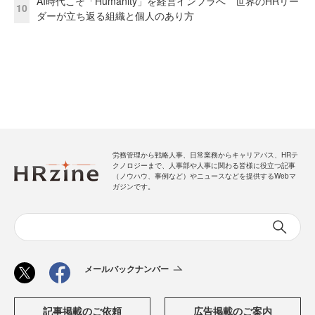
AI時代こそ「Humanity」を経営インフラへ 世界のHRリー
10
ダーが立ち返る組織と個人のあり方
労務管理から戦略人事、日常業務からキャリアパス、HRテ
クノロジーまで、人事部や人事に関わる皆様に役立つ記事
（ノウハウ、事例など）やニュースなどを提供するWebマ
ガジンです。
メールバックナンバー
記事掲載のご依頼
広告掲載のご案内