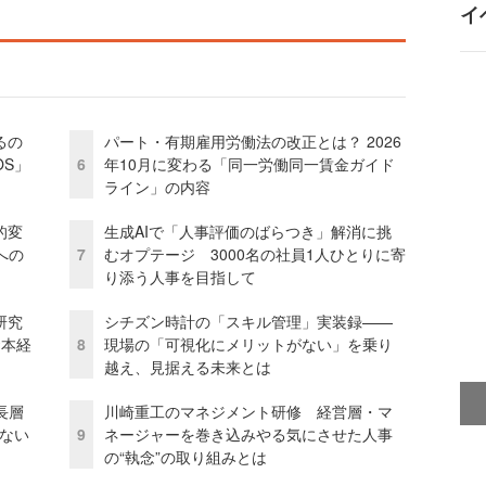
イ
るの
パート・有期雇用労働法の改正とは？ 2026
OS」
6
年10月に変わる「同一労働同一賃金ガイド
ライン」の内容
的変
生成AIで「人事評価のばらつき」解消に挑
への
7
むオプテージ 3000名の社員1人ひとりに寄
り添う人事を目指して
研究
シチズン時計の「スキル管理」実装録——
資本経
8
現場の「可視化にメリットがない」を乗り
越え、見据える未来とは
長層
川崎重工のマネジメント研修 経営層・マ
ない
9
ネージャーを巻き込みやる気にさせた人事
の“執念”の取り組みとは