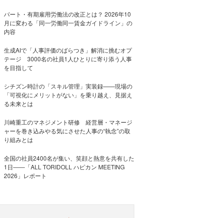
パート・有期雇用労働法の改正とは？ 2026年10
月に変わる「同一労働同一賃金ガイドライン」の
内容
生成AIで「人事評価のばらつき」解消に挑むオプ
テージ 3000名の社員1人ひとりに寄り添う人事
を目指して
シチズン時計の「スキル管理」実装録——現場の
「可視化にメリットがない」を乗り越え、見据え
る未来とは
川崎重工のマネジメント研修 経営層・マネージ
ャーを巻き込みやる気にさせた人事の“執念”の取
り組みとは
全国の社員2400名が集い、笑顔と熱意を共有した
1日――「ALL TORIDOLL ハピカン MEETING
2026」レポート