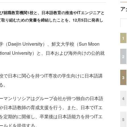
ア
就職教育機関1校と、日本語教育の推進やITエンジニアと
取り組むための覚書を締結したことを、12月5日に発表し
1
in University）、鮮文大学校（Sun Moon
National University）と、日本および海外向けの公的就
2
で日本に関心を持つIT専攻の学生向けに日本語講
3
る。
ーマンリソシアはグループ会社が持つ独自の日本語
4
や日本語教師の育成支援を行う。また、日本でITエ
を定期的に開催し、卒業後は日本語能力を持つITエ
5
ールドを提供する。