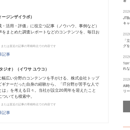
著 
2026
ィージンザイラボ）
JT
キャ
育成・活⽤・評価」に役⽴つ記事（ノウハウ、事例など）
声をまとめた調査レポートなどのコンテンツを、毎日お
2026
「立
グを
、または直近の記事の寄稿時点での内容です
筆記事
2026
1o
れな
タジオ）（イワサ ユウコ）
心に幅広い分野のコンテンツを手がける、株式会社トップ
2026
ビギナーだった自身の経験から、「IT分野が苦手な人で
AI
とは」を考える日々。当社が設立20周年を迎えたこと
リー
についても模索中。
、または直近の記事の寄稿時点での内容です
筆記事