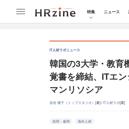
特集
ニュース
IT人材ラボニュース
韓国の3大学・教育
覚書を締結、ITエ
マンリソシア
岩佐 優子（トップスタジオ）
[著] /
IT人材ラボ
[著]
採用・雇用
海外人材