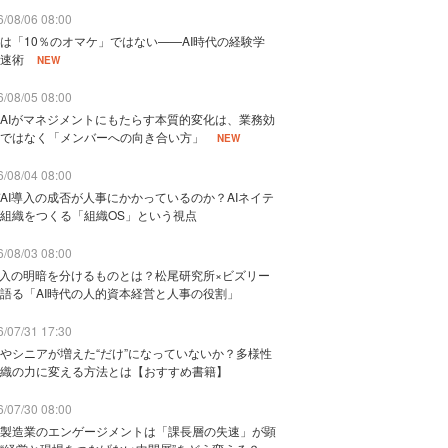
/08/06 08:00
は「10％のオマケ」ではない——AI時代の経験学
速術
NEW
/08/05 08:00
AIがマネジメントにもたらす本質的変化は、業務効
ではなく「メンバーへの向き合い方」
NEW
/08/04 08:00
AI導入の成否が人事にかかっているのか？AIネイテ
組織をつくる「組織OS」という視点
/08/03 08:00
導入の明暗を分けるものとは？松尾研究所×ビズリー
語る「AI時代の人的資本経営と人事の役割」
/07/31 17:30
やシニアが増えた“だけ”になっていないか？多様性
織の力に変える方法とは【おすすめ書籍】
/07/30 08:00
製造業のエンゲージメントは「課長層の失速」が顕