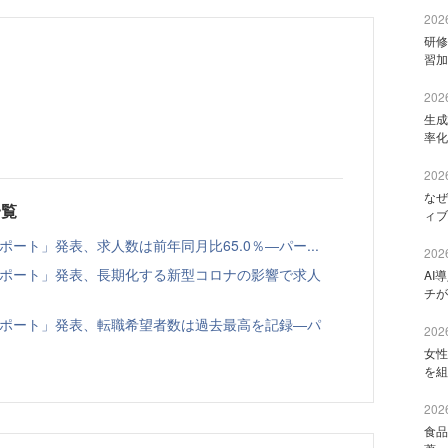
2026
研修
習加
2026
生成
率化
2026
なぜ
一覧
ィブ
レポート」発表、求人数は前年同月比65.0％―パー...
2026
倍率レポート」発表、長期化する新型コロナの影響で求人
AI
チが
倍率レポート」発表、転職希望者数は過去最高を記録―パ
2026
女性
を組
2026
食品