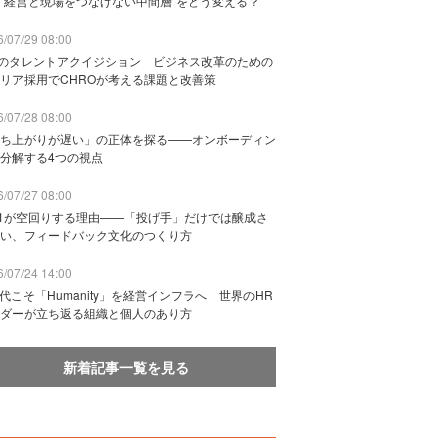
“経営と現場をつなげない中間層”をどう変える？
/07/29 08:00
Bのタレントアクイジション ビジネス改革のための
リア採用でCHROが考える課題と改善策
/07/28 08:00
ち上がりが遅い」の正体を探る——オンボーディン
分解する4つの視点
/07/27 08:00
n1が空回りする理由——「投げ手」だけでは醸成さ
い、フィードバック文化のつくり方
/07/24 14:00
時代こそ「Humanity」を経営インフラへ 世界のHR
ダーが立ち返る組織と個人のあり方
新着記事一覧を見る