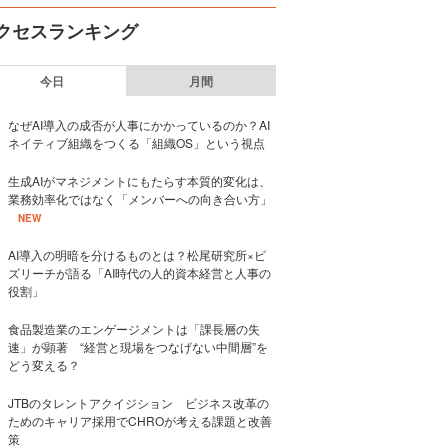
クセスランキング
今日
月間
なぜAI導入の成否が人事にかかっているのか？AI
ネイティブ組織をつくる「組織OS」という視点
生成AIがマネジメントにもたらす本質的変化は、
業務効率化ではなく「メンバーへの向き合い方」
NEW
AI導入の明暗を分けるものとは？松尾研究所×ビ
ズリーチが語る「AI時代の人的資本経営と人事の
役割」
食品製造業のエンゲージメントは「課長層の失
速」が顕著 “経営と現場をつなげない中間層”を
どう変える？
JTBのタレントアクイジション ビジネス改革の
ためのキャリア採用でCHROが考える課題と改善
策