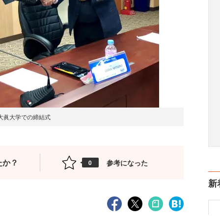
大眞大学での締結式
たか？
参考になった
0
新