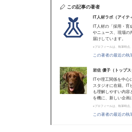
この記事の著者
IT人材ラボ（アイテ
IT⼈材の「採⽤・
やニュース、現場の
届けしています。
※プロフィールは、執筆時点
この著者の最近の執
岩佐 優子（トップス
ITや理工関係を中
スタジオに在籍。IT
も理解しやすい内容
を機に、新しい企画
※プロフィールは、執筆時点
この著者の最近の執