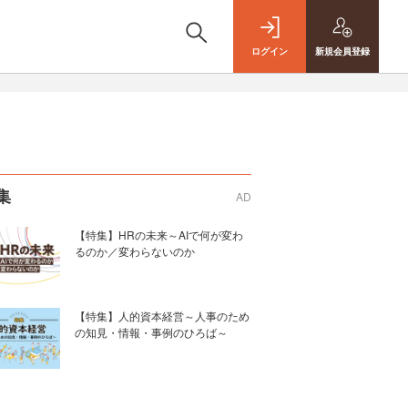
ログイン
新規
会員登録
集
AD
【特集】HRの未来～AIで何が変わ
るのか／変わらないのか
【特集】人的資本経営～人事のため
の知見・情報・事例のひろば～