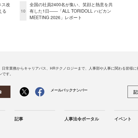
ネス改
全国の社員2400名が集い、笑顔と熱意を共
える
10
有した1日――「ALL TORIDOLL ハピカン
MEETING 2026」レポート
、日常業務からキャリアパス、HRテクノロジーまで、人事部や人事に関わる皆様に
ンです。
メールバックナンバー
記
録
記事
人事法令ポータル
イベント