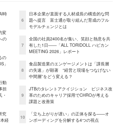
I時
日本企業が直面する人材成長の構造的な問
6
題へ提言 富士通が取り組んだ育成のフル
モデルチェンジとは
的変
への
全国の社員2400名が集い、笑顔と熱意を共
7
有した1日――「ALL TORIDOLL ハピカン
MEETING 2026」レポート
るの
OS」
食品製造業のエンゲージメントは「課長層
8
の失速」が顕著 “経営と現場をつなげない
中間層”をどう変える？
行動
事担
JTBのタレントアクイジション ビジネス改
氏・
9
革のためのキャリア採用でCHROが考える
課題と改善策
研究
「立ち上がりが遅い」の正体を探る——オ
10
資本経
ンボーディングを分解する4つの視点