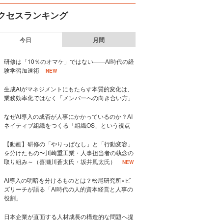
クセスランキング
今日
月間
研修は「10％のオマケ」ではない——AI時代の経
験学習加速術
NEW
生成AIがマネジメントにもたらす本質的変化は、
業務効率化ではなく「メンバーへの向き合い方」
なぜAI導入の成否が人事にかかっているのか？AI
ネイティブ組織をつくる「組織OS」という視点
【動画】研修の「やりっぱなし」と「行動変容」
を分けたもの〜川崎重工業・人事担当者の執念の
取り組み～（喜瀬川蒼太氏・坂井風太氏）
NEW
AI導入の明暗を分けるものとは？松尾研究所×ビ
ズリーチが語る「AI時代の人的資本経営と人事の
役割」
日本企業が直面する人材成長の構造的な問題へ提