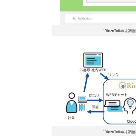
「RinzaTalk年
「RinzaTalk年