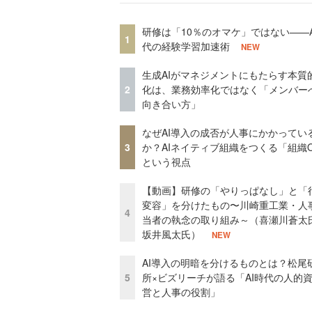
研修は「10％のオマケ」ではない——A
1
代の経験学習加速術
NEW
生成AIがマネジメントにもたらす本質
2
化は、業務効率化ではなく「メンバー
向き合い方」
なぜAI導入の成否が人事にかかってい
3
か？AIネイティブ組織をつくる「組織
という視点
【動画】研修の「やりっぱなし」と「
変容」を分けたもの〜川崎重工業・人
4
当者の執念の取り組み～（喜瀬川蒼太
坂井風太氏）
NEW
AI導入の明暗を分けるものとは？松尾
5
所×ビズリーチが語る「AI時代の人的
営と人事の役割」