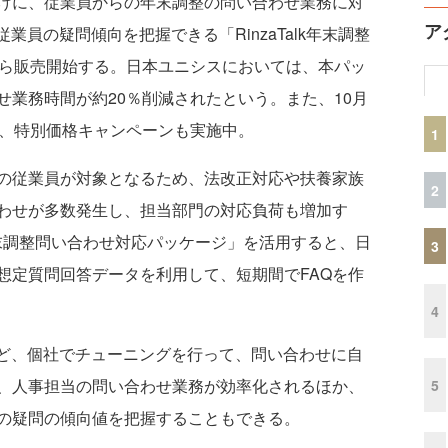
けに、従業員からの年末調整の問い合わせ業務に対
ア
業員の疑問傾向を把握できる「RinzaTalk年末調整
から販売開始する。日本ユニシスにおいては、本パッ
業務時間が約20％削減されたという。また、10月
り、特別価格キャンペーンも実施中。
1
の従業員が対象となるため、法改正対応や扶養家族
2
わせが多数発生し、担当部門の対応負荷も増加す
k年末調整問い合わせ対応パッケージ」を活用すると、日
3
想定質問回答データを利用して、短期間でFAQを作
4
ど、個社でチューニングを行って、問い合わせに自
、人事担当の問い合わせ業務が効率化されるほか、
5
の疑問の傾向値を把握することもできる。