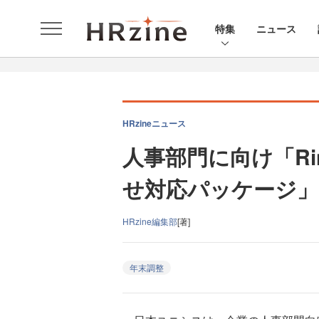
特集
ニュース
HRzineニュース
人事部門に向け「Rin
せ対応パッケージ」
HRzine編集部
[著]
年末調整