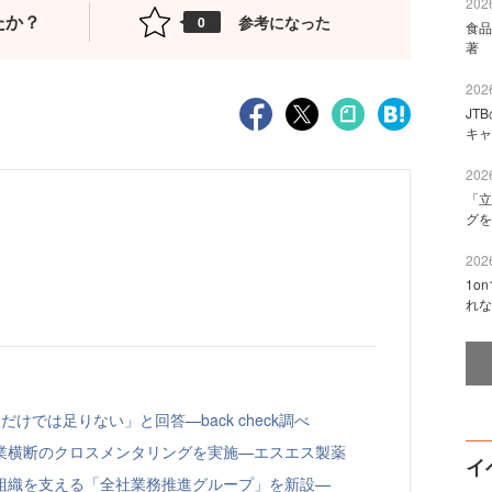
2026
たか？
参考になった
0
食品
著 
2026
JT
キャ
2026
「立
グを
2026
1o
れな
けでは足りない」と回答—back check調べ
業横断のクロスメンタリングを実施—エスエス製薬
イ
組織を支える「全社業務推進グループ」を新設—