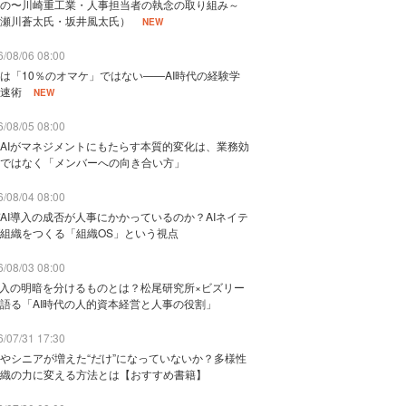
の〜川崎重工業・人事担当者の執念の取り組み～
瀬川蒼太氏・坂井風太氏）
NEW
/08/06 08:00
は「10％のオマケ」ではない——AI時代の経験学
速術
NEW
/08/05 08:00
AIがマネジメントにもたらす本質的変化は、業務効
ではなく「メンバーへの向き合い方」
/08/04 08:00
AI導入の成否が人事にかかっているのか？AIネイテ
組織をつくる「組織OS」という視点
/08/03 08:00
導入の明暗を分けるものとは？松尾研究所×ビズリー
語る「AI時代の人的資本経営と人事の役割」
/07/31 17:30
やシニアが増えた“だけ”になっていないか？多様性
織の力に変える方法とは【おすすめ書籍】