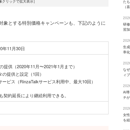
像クリックで拡大表示］
たも
（喜
2026
対象とする特別価格キャンペーンも、下記のように
研修
習加
2026
生成
20年11月30日
率化
2026
ビスの提供（2020年11月〜2021年1月まで）
なぜ
タの提供と設定（1回）
ィブ
ビス（RinzaTalkサービス利用中、最大10回）
2026
AI
後も契約延長により継続利用できる。
チが
2026
女性
を組