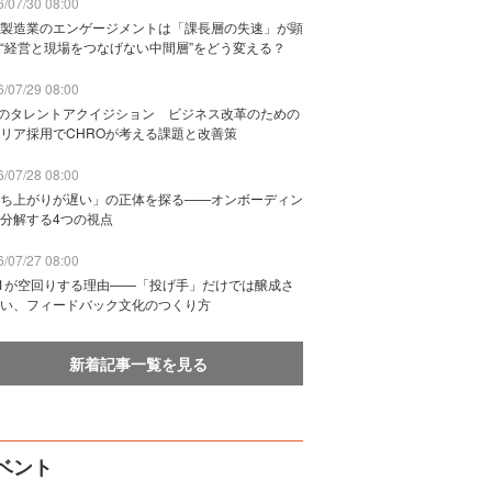
/07/30 08:00
製造業のエンゲージメントは「課長層の失速」が顕
“経営と現場をつなげない中間層”をどう変える？
/07/29 08:00
Bのタレントアクイジション ビジネス改革のための
リア採用でCHROが考える課題と改善策
/07/28 08:00
ち上がりが遅い」の正体を探る——オンボーディン
分解する4つの視点
/07/27 08:00
n1が空回りする理由——「投げ手」だけでは醸成さ
い、フィードバック文化のつくり方
新着記事一覧を見る
ベント