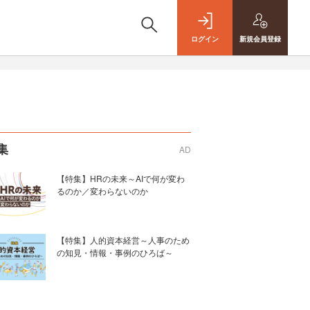
ログイン
新規
会員登録
集
AD
【特集】HRの未来～AIで何が変わ
るのか／変わらないのか
【特集】人的資本経営～人事のため
の知見・情報・事例のひろば～