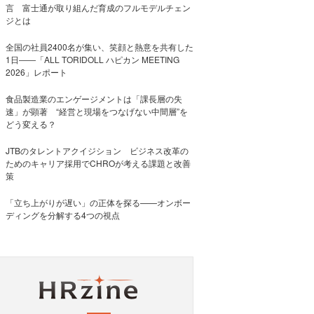
言 富士通が取り組んだ育成のフルモデルチェン
ジとは
全国の社員2400名が集い、笑顔と熱意を共有した
1日――「ALL TORIDOLL ハピカン MEETING
2026」レポート
食品製造業のエンゲージメントは「課長層の失
速」が顕著 “経営と現場をつなげない中間層”を
どう変える？
JTBのタレントアクイジション ビジネス改革の
ためのキャリア採用でCHROが考える課題と改善
策
「立ち上がりが遅い」の正体を探る——オンボー
ディングを分解する4つの視点