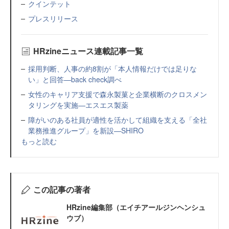
クインテット
プレスリリース
HRzineニュース連載記事一覧
採用判断、人事の約8割が「本人情報だけでは足りな
い」と回答—back check調べ
女性のキャリア支援で森永製菓と企業横断のクロスメン
タリングを実施—エスエス製薬
障がいのある社員が適性を活かして組織を支える「全社
業務推進グループ」を新設—SHIRO
もっと読む
この記事の著者
HRzine編集部（エイチアールジンヘンシュ
ウブ）