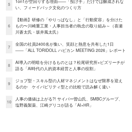
1on1が空回りする理由——「投げ手」だけでは醸成されな
5
い、フィードバック文化のつくり方
【動画】研修の「やりっぱなし」と「行動変容」を分けた
6
もの〜川崎重工業・人事担当者の執念の取り組み～（喜瀬
川蒼太氏・坂井風太氏）
全国の社員2400名が集い、笑顔と熱意を共有した1日
7
――「ALL TORIDOLL ハピカン MEETING 2026」レポート
AI導入の明暗を分けるものとは？松尾研究所×ビズリーチが
8
語る「AI時代の人的資本経営と人事の役割」
ジョブ型・スキル型の人材マネジメントはなぜ限界を迎え
9
るのか ケイパビリティ型との比較で読み解く違い
人事の価値は上がる?! サイバー曽山氏、SMBCグループ、
10
塩野義製薬、江崎グリコが語る「AI×HR」