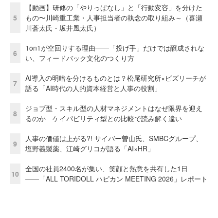
【動画】研修の「やりっぱなし」と「行動変容」を分けた
5
もの〜川崎重工業・人事担当者の執念の取り組み～（喜瀬
川蒼太氏・坂井風太氏）
1on1が空回りする理由——「投げ手」だけでは醸成されな
6
い、フィードバック文化のつくり方
AI導入の明暗を分けるものとは？松尾研究所×ビズリーチが
7
語る「AI時代の人的資本経営と人事の役割」
ジョブ型・スキル型の人材マネジメントはなぜ限界を迎え
8
るのか ケイパビリティ型との比較で読み解く違い
人事の価値は上がる?! サイバー曽山氏、SMBCグループ、
9
塩野義製薬、江崎グリコが語る「AI×HR」
全国の社員2400名が集い、笑顔と熱意を共有した1日
10
――「ALL TORIDOLL ハピカン MEETING 2026」レポート