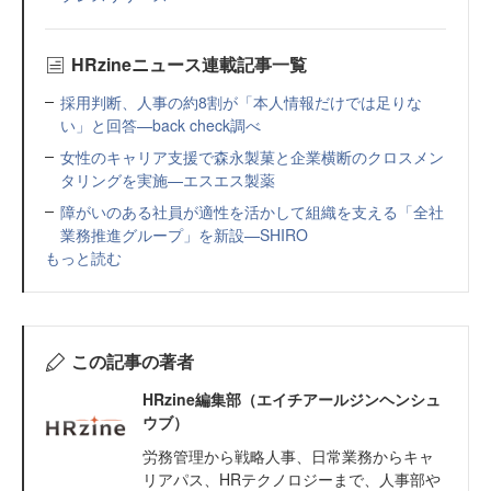
HRzineニュース連載記事一覧
採用判断、人事の約8割が「本人情報だけでは足りな
い」と回答—back check調べ
女性のキャリア支援で森永製菓と企業横断のクロスメン
タリングを実施—エスエス製薬
障がいのある社員が適性を活かして組織を支える「全社
業務推進グループ」を新設—SHIRO
もっと読む
この記事の著者
HRzine編集部（エイチアールジンヘンシュ
ウブ）
労務管理から戦略人事、日常業務からキャ
リアパス、HRテクノロジーまで、人事部や