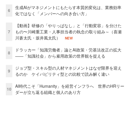
生成AIがマネジメントにもたらす本質的変化は、業務効率
6
化ではなく「メンバーへの向き合い方」
【動画】研修の「やりっぱなし」と「行動変容」を分けた
7
もの〜川崎重工業・人事担当者の執念の取り組み～（喜瀬
川蒼太氏・坂井風太氏）
NEW
ドラッカー「知識労働者」論とAI政策・労基法改正の拡大
8
——「知識社会」から雇用政策の世界観を捉える
ジョブ型・スキル型の人材マネジメントはなぜ限界を迎え
9
るのか ケイパビリティ型との比較で読み解く違い
AI時代こそ「Humanity」を経営インフラへ 世界のHRリー
10
ダーが立ち返る組織と個人のあり方