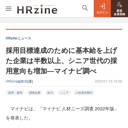
新規
ログイン
会員登録
HRzineニュース
採用目標達成のために基本給を上げ
た企業は半数以上、シニア世代の採
用意向も増加―マイナビ調べ
HRzine編集部
[著]
2023/01/16 16:35
採用・雇用
調査結果
給与
シニア
人的資本開示
マイナビは、「マイナビ 人材ニーズ調査 2022年版」
を発表した。