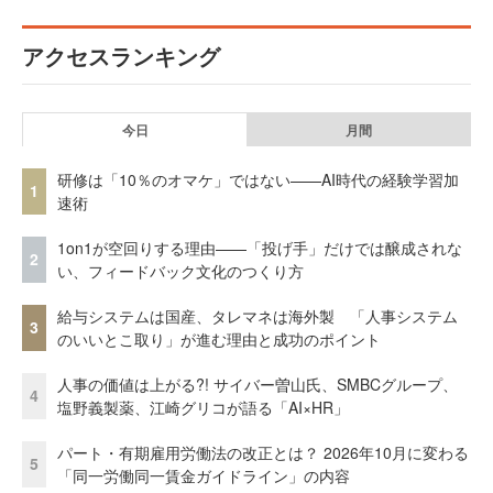
アクセスランキング
今日
月間
研修は「10％のオマケ」ではない——AI時代の経験学習加
1
速術
1on1が空回りする理由——「投げ手」だけでは醸成されな
2
い、フィードバック文化のつくり方
給与システムは国産、タレマネは海外製 「人事システム
3
のいいとこ取り」が進む理由と成功のポイント
人事の価値は上がる?! サイバー曽山氏、SMBCグループ、
4
塩野義製薬、江崎グリコが語る「AI×HR」
パート・有期雇用労働法の改正とは？ 2026年10月に変わる
5
「同一労働同一賃金ガイドライン」の内容