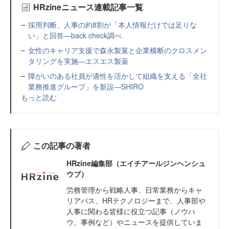
HRzineニュース連載記事一覧
採用判断、人事の約8割が「本人情報だけでは足りな
い」と回答—back check調べ
女性のキャリア支援で森永製菓と企業横断のクロスメン
タリングを実施—エスエス製薬
障がいのある社員が適性を活かして組織を支える「全社
業務推進グループ」を新設—SHIRO
もっと読む
この記事の著者
HRzine編集部（エイチアールジンヘンシュ
ウブ）
労務管理から戦略人事、日常業務からキャ
リアパス、HRテクノロジーまで、人事部や
人事に関わる皆様に役立つ記事（ノウハ
ウ、事例など）やニュースを提供していま