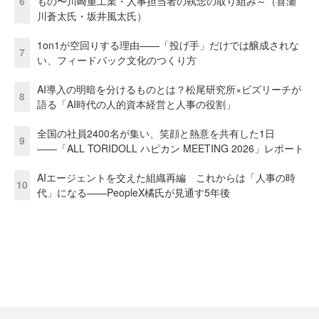
6
もの〜川崎重工業・人事担当者の執念の取り組み～（喜瀬
川蒼太氏・坂井風太氏）
1on1が空回りする理由——「投げ手」だけでは醸成されな
7
い、フィードバック文化のつくり方
AI導入の明暗を分けるものとは？松尾研究所×ビズリーチが
8
語る「AI時代の人的資本経営と人事の役割」
全国の社員2400名が集い、笑顔と熱意を共有した1日
9
――「ALL TORIDOLL ハピカン MEETING 2026」レポート
AIエージェントを交えた組織再編 これからは「人事の時
10
代」になる——PeopleX橘氏が見通す5年後