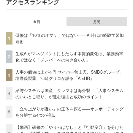
アクセスランキング
今日
月間
研修は「10％のオマケ」ではない——AI時代の経験学習加
1
速術
生成AIがマネジメントにもたらす本質的変化は、業務効率
2
化ではなく「メンバーへの向き合い方」
人事の価値は上がる?! サイバー曽山氏、SMBCグループ、
3
塩野義製薬、江崎グリコが語る「AI×HR」
給与システムは国産、タレマネは海外製 「人事システム
4
のいいとこ取り」が進む理由と成功のポイント
「立ち上がりが遅い」の正体を探る——オンボーディング
5
を分解する4つの視点
【動画】研修の「やりっぱなし」と「行動変容」を分けた