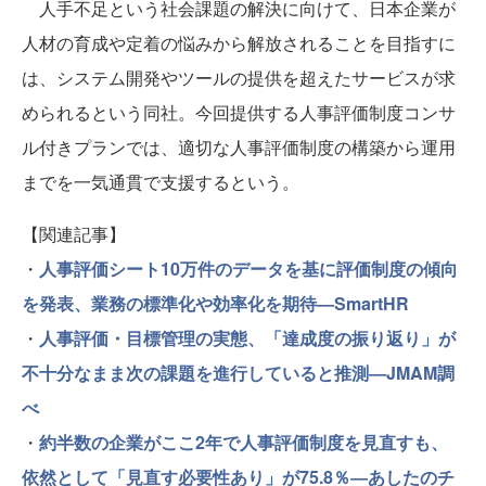
人手不足という社会課題の解決に向けて、日本企業が
人材の育成や定着の悩みから解放されることを目指すに
は、システム開発やツールの提供を超えたサービスが求
められるという同社。今回提供する人事評価制度コンサ
ル付きプランでは、適切な人事評価制度の構築から運用
までを一気通貫で支援するという。
【関連記事】
・
人事評価シート10万件のデータを基に評価制度の傾向
を発表、業務の標準化や効率化を期待―SmartHR
・
人事評価・目標管理の実態、「達成度の振り返り」が
不十分なまま次の課題を進行していると推測―JMAM調
べ
・
約半数の企業がここ2年で人事評価制度を見直すも、
依然として「⾒直す必要性あり」が75.8％―あしたのチ