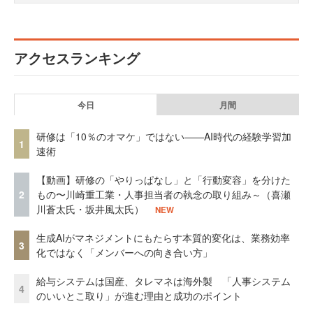
アクセスランキング
今日
月間
研修は「10％のオマケ」ではない——AI時代の経験学習加
1
速術
【動画】研修の「やりっぱなし」と「行動変容」を分けた
2
もの〜川崎重工業・人事担当者の執念の取り組み～（喜瀬
川蒼太氏・坂井風太氏）
NEW
生成AIがマネジメントにもたらす本質的変化は、業務効率
3
化ではなく「メンバーへの向き合い方」
給与システムは国産、タレマネは海外製 「人事システム
4
のいいとこ取り」が進む理由と成功のポイント