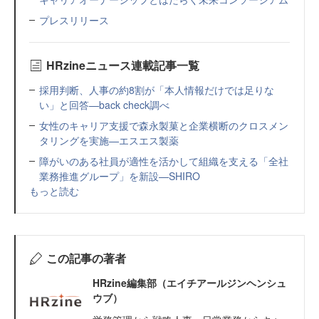
プレスリリース
HRzineニュース連載記事一覧
採用判断、人事の約8割が「本人情報だけでは足りな
い」と回答—back check調べ
女性のキャリア支援で森永製菓と企業横断のクロスメン
タリングを実施—エスエス製薬
障がいのある社員が適性を活かして組織を支える「全社
業務推進グループ」を新設—SHIRO
もっと読む
この記事の著者
HRzine編集部（エイチアールジンヘンシュ
ウブ）