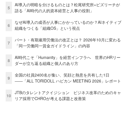
AI導入の明暗を分けるものとは？松尾研究所×ビズリーチが
5
語る「AI時代の人的資本経営と人事の役割」
なぜAI導入の成否が人事にかかっているのか？AIネイティブ
6
組織をつくる「組織OS」という視点
パート・有期雇用労働法の改正とは？ 2026年10月に変わる
7
「同一労働同一賃金ガイドライン」の内容
AI時代こそ「Humanity」を経営インフラへ 世界のHRリー
8
ダーが立ち返る組織と個人のあり方
全国の社員2400名が集い、笑顔と熱意を共有した1日
9
――「ALL TORIDOLL ハピカン MEETING 2026」レポート
JTBのタレントアクイジション ビジネス改革のためのキャ
10
リア採用でCHROが考える課題と改善策