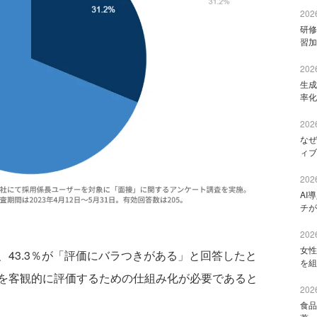
2026
研修
習加
2026
生成
率化
2026
なぜ
ィブ
2026
AI
チが
2026
女性
43.3％が「評価にバラつきがある」と回答したと
を組
を客観的に評価するための仕組み化が必要であると
2026
食品