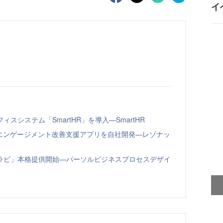
イ
システム「SmartHR」を導入—SmartHR
員エンゲージメント改善支援アプリを自社開発—レゾナッ
ラビ」本格提供開始—パーソルビジネスプロセスデザイ