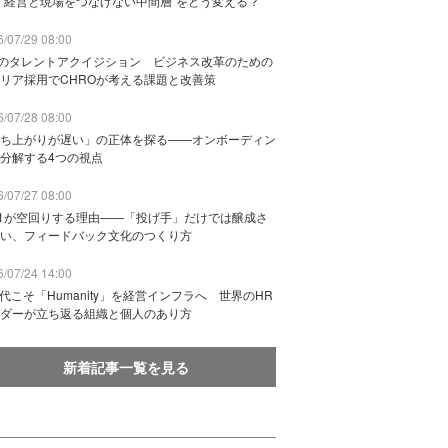
“経営と現場をつなげない中間層”をどう変える？
/07/29 08:00
Bのタレントアクイジション ビジネス改革のための
リア採用でCHROが考える課題と改善策
/07/28 08:00
ち上がりが遅い」の正体を探る——オンボーディン
分解する4つの視点
/07/27 08:00
n1が空回りする理由——「投げ手」だけでは醸成さ
い、フィードバック文化のつくり方
/07/24 14:00
時代こそ「Humanity」を経営インフラへ 世界のHR
ダーが立ち返る組織と個人のあり方
新着記事一覧を見る