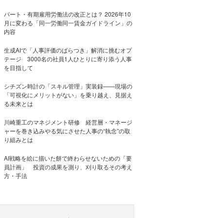
パート・有期雇用労働法の改正とは？ 2026年10
月に変わる「同一労働同一賃金ガイドライン」の
内容
生成AIで「人事評価のばらつき」解消に挑むオプ
テージ 3000名の社員1人ひとりに寄り添う人事
を目指して
シチズン時計の「スキル管理」実装録——現場の
「可視化にメリットがない」を乗り越え、見据え
る未来とは
川崎重工のマネジメント研修 経営層・マネージ
ャーを巻き込みやる気にさせた人事の“執念”の取
り組みとは
AI戦略を絵に描いた餅で終わらせないための「要
員計画」 投資の成果を測り、刈り取るその考え
方・手法