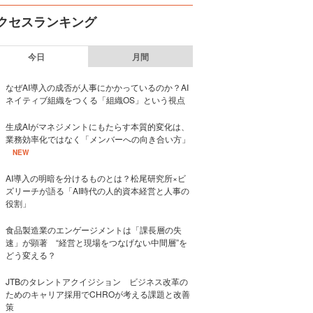
クセスランキング
今日
月間
なぜAI導入の成否が人事にかかっているのか？AI
ネイティブ組織をつくる「組織OS」という視点
生成AIがマネジメントにもたらす本質的変化は、
業務効率化ではなく「メンバーへの向き合い方」
NEW
AI導入の明暗を分けるものとは？松尾研究所×ビ
ズリーチが語る「AI時代の人的資本経営と人事の
役割」
食品製造業のエンゲージメントは「課長層の失
速」が顕著 “経営と現場をつなげない中間層”を
どう変える？
JTBのタレントアクイジション ビジネス改革の
ためのキャリア採用でCHROが考える課題と改善
策