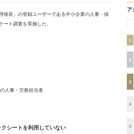
ア
用係長」の登録ユーザーである中小企業の人事・採
ケート調査を実施した。
1
2
日
3
の人事・労務担当者
4
5
ックシートを利用していない