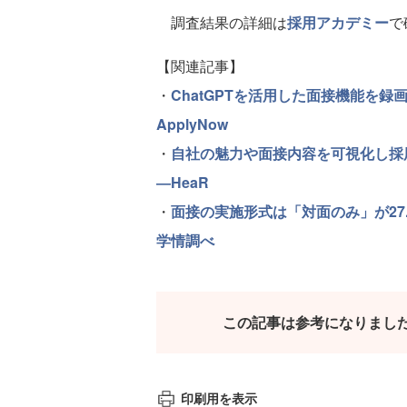
調査結果の詳細は
採用アカデミー
で
【関連記事】
・
ChatGPTを活用した面接機能を録画
ApplyNow
・
自社の魅力や面接内容を可視化し採用
―HeaR
・
面接の実施形式は「対面のみ」が27
学情調べ
この記事は参考になりまし
印刷用を表示