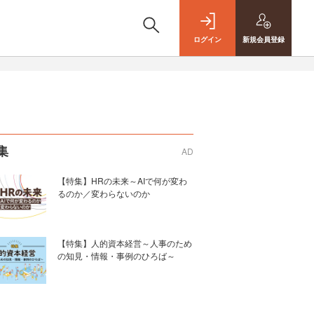
ログイン
新規
会員登録
集
AD
【特集】HRの未来～AIで何が変わ
るのか／変わらないのか
【特集】人的資本経営～人事のため
の知見・情報・事例のひろば～