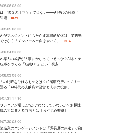
/08/06 08:00
は「10％のオマケ」ではない——AI時代の経験学
速術
NEW
/08/05 08:00
AIがマネジメントにもたらす本質的変化は、業務効
ではなく「メンバーへの向き合い方」
NEW
/08/04 08:00
AI導入の成否が人事にかかっているのか？AIネイテ
組織をつくる「組織OS」という視点
/08/03 08:00
導入の明暗を分けるものとは？松尾研究所×ビズリー
語る「AI時代の人的資本経営と人事の役割」
/07/31 17:30
やシニアが増えた“だけ”になっていないか？多様性
織の力に変える方法とは【おすすめ書籍】
/07/30 08:00
製造業のエンゲージメントは「課長層の失速」が顕