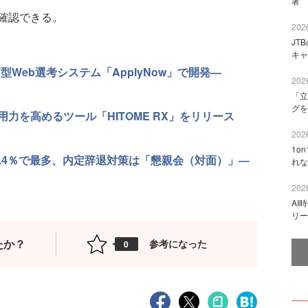
著 
確認できる。
2026
JT
キャ
型Web選考システム「ApplyNow」で開発—
2026
「立
グを
力を高めるツール「HITOME RX」をリリース
2026
1o
.4％で最多、内定辞退対策は「懇親会（対面）」―
れな
2026
AI
リー
たか？
参考になった
0