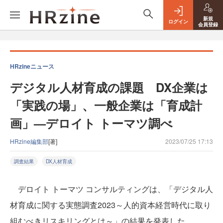
新規
ログイン
会員登録
HRzineニュース
デジタル人材育成の課題 DX企業は
「実践の場」、一般企業は「育成計
画」—デロイト トーマツ調べ
HRzine編集部
[著]
2023/07/25 17:13
調査結果
DX人材育成
デロイト トーマツ コンサルティングは、「デジタル人
材育成に関する実態調査2023～人的資本経営時代に取り
組むべきリスキリングとは～」の結果を発表した。