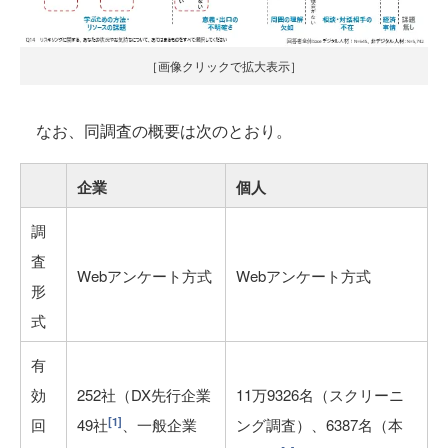
［画像クリックで拡大表示］
なお、同調査の概要は次のとおり。
企業
個人
調
査
Webアンケート方式
Webアンケート方式
形
式
有
効
252社（DX先行企業
11万9326名（スクリーニ
[1]
回
49社
、一般企業
ング調査）、6387名（本