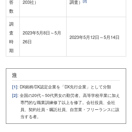
[2]
答
203社）
調査）
数
調
査
2023年5月8日～5月
2023年5月12日～5月14日
時
26日
期
注
[1]
: DX銘柄/DX認定企業を「DX先行企業」として分類
[2]
: 全国の20代～50代男女の勤労者。高等学校卒業に加え
専門的な職業訓練修了以上を修了。会社役員、会社
員、契約社員・嘱託社員、自営業・フリーランスに該
当する者。