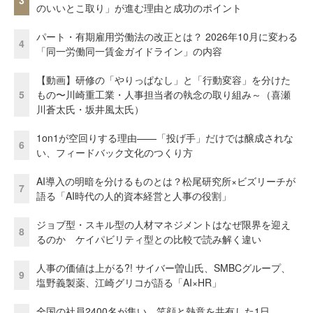
3
のいいとこ取り」が進む理由と成功のポイント
パート・有期雇用労働法の改正とは？ 2026年10月に変わる
4
「同一労働同一賃金ガイドライン」の内容
【動画】研修の「やりっぱなし」と「行動変容」を分けた
5
もの〜川崎重工業・人事担当者の執念の取り組み～（喜瀬
川蒼太氏・坂井風太氏）
1on1が空回りする理由——「投げ手」だけでは醸成されな
6
い、フィードバック文化のつくり方
AI導入の明暗を分けるものとは？松尾研究所×ビズリーチが
7
語る「AI時代の人的資本経営と人事の役割」
ジョブ型・スキル型の人材マネジメントはなぜ限界を迎え
8
るのか ケイパビリティ型との比較で読み解く違い
人事の価値は上がる?! サイバー曽山氏、SMBCグループ、
9
塩野義製薬、江崎グリコが語る「AI×HR」
全国の社員2400名が集い、笑顔と熱意を共有した1日