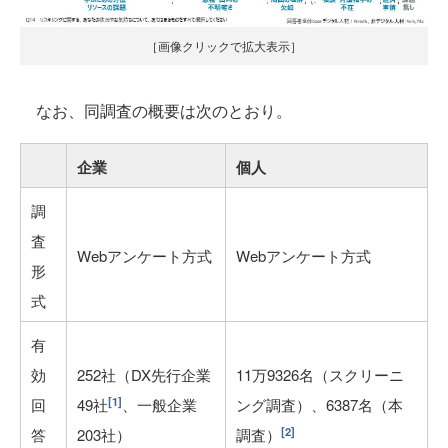
［画像クリックで拡大表示］
なお、同調査の概要は次のとおり。
企業
個人
調
査
Webアンケート方式
Webアンケート方式
形
式
有
効
252社（DX先行企業
11万9326名（スクリーニ
[1]
回
49社
、一般企業
ング調査）、6387名（本
[2]
答
203社）
調査）