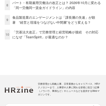
パート・有期雇用労働法の改正とは？ 2026年10月に変わる
8
「同一労働同一賃金ガイドライン」の内容
食品製造業のエンゲージメントは「課長層の失速」が顕
9
著 “経営と現場をつなげない中間層”をどう変える？
「労基法大改正」で労務管理と経営戦略が接続 その対応
10
になぜ「TeamSpirit」が最適なのか？
労務管理から戦略人事、日常業務からキャリアパス、HRテ
クノロジーまで、人事部や人事に関わる皆様に役立つ記事
（ノウハウ、事例など）やニュースなどを提供するWebマ
ガジンです。