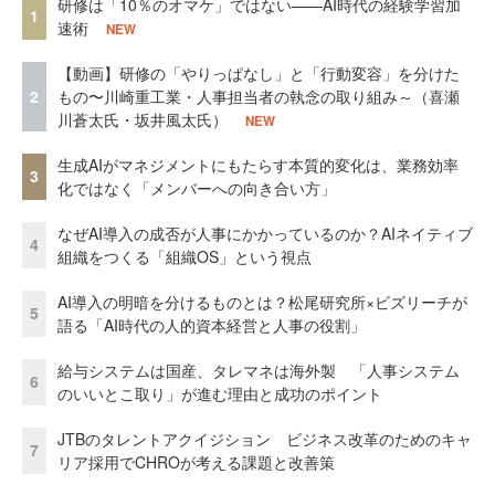
研修は「10％のオマケ」ではない——AI時代の経験学習加
1
速術
NEW
【動画】研修の「やりっぱなし」と「行動変容」を分けた
2
もの〜川崎重工業・人事担当者の執念の取り組み～（喜瀬
川蒼太氏・坂井風太氏）
NEW
生成AIがマネジメントにもたらす本質的変化は、業務効率
3
化ではなく「メンバーへの向き合い方」
なぜAI導入の成否が人事にかかっているのか？AIネイティブ
4
組織をつくる「組織OS」という視点
AI導入の明暗を分けるものとは？松尾研究所×ビズリーチが
5
語る「AI時代の人的資本経営と人事の役割」
給与システムは国産、タレマネは海外製 「人事システム
6
のいいとこ取り」が進む理由と成功のポイント
JTBのタレントアクイジション ビジネス改革のためのキャ
7
リア採用でCHROが考える課題と改善策